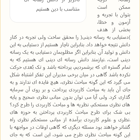
ممکن است
متناسب با دین هستیم
بتوان با تجربه و
آزمون و خطا،
بخشی از هدف
)دستیابی به رسانه دینی( را محقق ساخت ولی تجربه در کنار
دانش نتیجه خواهد داد. بنابراین ناچار هستیم از دستیابی به این
دانش و تولید آن. بنابراین اگر مطلوبمان دستیابی به یک رسانه
دینی است، .نیازمند دانش رسانه ای دینی ای هستیم که به
تمام گستره ای که برشمردیم، پرداخته باشد و تک بُعدی حرکت
نکرده باشد گاهی در میان برخی مدیران این تفکر اشتباه شکل
می گیرد که این گونه مباحث نظری، هیچ فایده ای ندارند و به
جای آن باید به مباحث کاربردی پرداخت و بر روی آن سرمایه
گذاری کرد. ولی آیا می توان بدون مبانی نظری صحیح و پایه
های نظری مستحکم، نظریه ها و مباحث کاربردی را طرح کرد؟
بی شک برای طرح مباحث کاربردی پرداختن به حوزه های
.نظری و علوم کاربردی برآمده از مبانی مستحکم نظری راه
گشاتر خواهند بود مسئله دیگری که گاهی اوقات در مواجهه با
این گونه مباحث نظری طرح می شود، این است که به جای