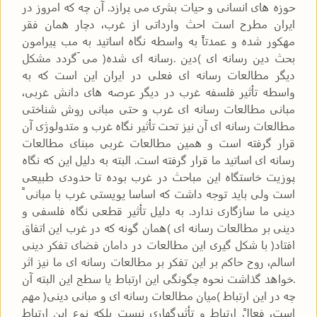
حوزه های انسانی و حیات بشری می پرازد. آن چه که امروز در
ایران مطرح است احث وارداتی از غرب، دچار همان فقر
مهکور شده و عمدتاً به واسطه نگاه اساتید به مب پیرامون
بحث دین رسانه ای )دین .رسانه ای شده( می َگردد مشکل
دیگر مطالعات رسانه ای فعلی در ایران این است که به
واسطه تأثیر فلسفه غرب در دیگر عرصه های دانش غربی،
مبانی مطالعات رسانه ای غرب و حتی مبانی روش شناختی
مطالعات رسانه ای آن نیز تحت تأثیر نگاه غرب و متدولوژی آن
قرار گرفته است و همین مطالعات غربی مبنای مطالعات
رسانه ای اساتید ما قرار گرفته است. البته به دلیل این که نگاه
پوزیت خاستگاه این مباحث در غرب بوده تا حدودی طبیعی
است ولی باید توجه داشت که اساسا یویستی غرب با مبانی ً
دینی ما سازگاری ندارد. به دلیل تأثیر قطعی نگاه فلسفی و
دینی بر مطالعات رسانه ای )همان گونه که در غرب این اتفاق
افتاد( با شکل گیری این مطالعات در دامان فضای تفکر دینی
اسالم، روح حاکم بر این تفکر بر مطالعات رسانه ای ما نیز اثر
.خواهد گذاشت نحوه چگونگی این ارتباط یا سطح این البته آن
چه در این ارتباط )میان مطالعات رسانه ای و مبانی دینی( مهم
است، فعالً ارتباط و تأثیرگهاری نیست بلکه نوع این ارتباط