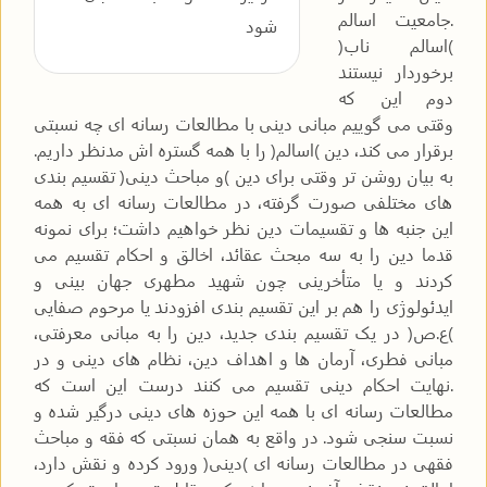
.جامعیت اسالم
شود
)اسالم ناب(
برخوردار نیستند
دوم این که
وقتی می گوییم مبانی دینی با مطالعات رسانه ای چه نسبتی
برقرار می کند، دین )اسالم( را با همه گستره اش مدنظر داریم.
به بیان روشن تر وقتی برای دین )و مباحث دینی( تقسیم بندی
های مختلفی صورت گرفته، در مطالعات رسانه ای به همه
این جنبه ها و تقسیمات دین نظر خواهیم داشت؛ برای نمونه
قدما دین را به سه مبحث عقائد، اخالق و احکام تقسیم می
کردند و یا متأخرینی چون شهید مطهری جهان بینی و
ایدئولوژی را هم بر این تقسیم بندی افزودند یا مرحوم صفایی
)ع.ص( در یک تقسیم بندی جدید، دین را به مبانی معرفتی،
مبانی فطری، آرمان ها و اهداف دین، نظام های دینی و در
.نهایت احکام دینی تقسیم می کنند درست این است که
مطالعات رسانه ای با همه این حوزه های دینی درگیر شده و
نسبت سنجی شود. در واقع به همان نسبتی که فقه و مباحث
فقهی در مطالعات رسانه ای )دینی( ورود کرده و نقش دارد،