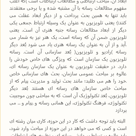
ابعاد آن، مباحث ارتباطی و مطالعات ارتباطات است )که اغلب
مفهوم مطالعات رسانه با آن مشتبه شده و یا برخی معتقدند
باید تنها به همین بحث پرداخت و از دیگر ابعاد غفلت می
کنند(؛ یعنی تلویزیون به عنوان یک وسیله ارتباط .جمعی یکی
دیگر از ابعاد مطالعات رسانه جنبه هنری آن است. یعنی
تلویزیون ضمن آن که رسانه است، یک هنر نیز به شمار می
.آید و از آن به عنوان یک رسانه هنری یاد می شود بُعد دیگر
رسانه )رادیو و تلویزیون( بُعد سازمانی آن است. رسانه
تلویزیون یک سازمان است که ویژگی های خاص خودش را
دارد. در حقیقت تلویزیون به عنوان یک سازمان رسانه ای،
عالوه بر مباحث عمومی سازمان، بحث های سازمانی خاص
.خود را هم می طلبد؛ مانند بحث تولید و مدیریت پیام که از
مباحث خاص سازمان های رسانه ای هستند بُعد دیگر
تلویزیون، بُعد تکنولوژیک آن است که به مباحثی چون موجبیت
تکنولوژی، فرهنگ تکنولوژی، این همانی رسانه و .پیام و ... می
پردازد
البته باید توجه داشت که کار در این حوزه، کاری میان رشته ای
است و کسی که می خواهد در این حوزه از مباحث وارد شود،
باید عالوه بر تسلط بر دانش رسانه ای و نظریه های ارتباطات،