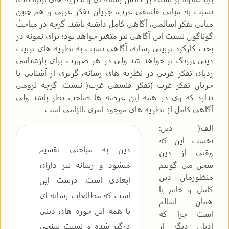
نسبت به مبانی فلسفی غرب، جریان تفکر غربی و هم چنین
مبانی تفکر اسالمی، آگاهی کامل داشته باشد. گرچه در مباحث
گوناگون نسبت این آگاهی نیز متغیر خواهد بود؛ برای نمونه در
بحث کارکرد تربیتی رسانه، آگاهی نسبت به نظریه های تربیت
دینی پررنگ تر خواهد شد ولی در هر صورت برای بازشناسی
ردپای تفکر غربی در نظریه های رسانه، گریزی از آشنایی با
جریان تفکر غرب )تفکر فلسفی غرب( نیست. گرچه لزومی
ندارد که وی در همه این عرصه ها صاحب نظر باشد ولی
آگاهی کامل از نظریه های موجود امری .الزامی است
الف( دین:
نخست این که
دین به مباحثی تقسیم
وقتی از دین
سخن می گوییم
میشود و رسانه نیز دارای
منظورمان دین
ابعادی است. درست این
کامل و خاتم یا
است که مطالعات رسانه ای
همان اسالم
با همه این حوزه های دینی
است چرا که
ادیان دیگر از
درگیر شده و نسبت سنجی