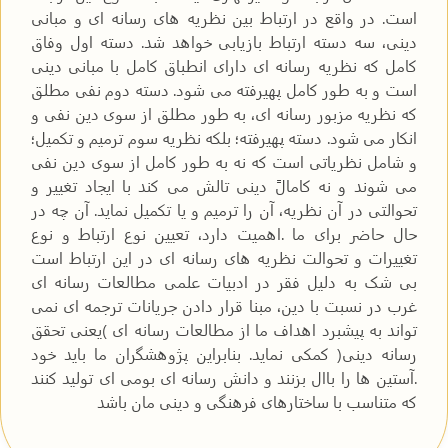
است. در واقع در ارتباط بین نظریه های رسانه ای و مبانی
دینی، سه دسته ارتباط بازیابی خواهد شد. دسته اول وفاق
کامل که نظریه رسانه ای دارای انطباق کامل با مبانی دینی
است و به طور کامل پهیرفته می شود. دسته دوم نفی مطلق
که نظریه مزبور رسانه ای، به طور مطلق از سوی دین نفی و
انکار می شود. دسته پهیرفته؛ بلکه نظریه سوم ترمیم و تکمیل؛
و شامل نظریاتی است که نه به طور کامل از سوی دین نفی
می شوند و نه کامالً دینی تالش می کند با ایجاد تغییر و
تحوالتی در آن نظریه، آن را ترمیم و یا تکمیل نماید. آن چه در
حال حاضر برای ما .اهمیت دارد، تعیین نوع ارتباط و نوع
تغییرات و تحوالت نظریه های رسانه ای در این ارتباط است
بی شک به دلیل فقر در ادبیات علمی مطالعات رسانه ای
غرب در نسبت با دین، مبنا قرار دادن جریانات ترجمه ای نمی
تواند به پیشبرد اهداف ما از مطالعات رسانه ای )یعنی تحقق
رسانه دینی( کمکی نماید. بنابراین پژوهشگران ما باید خود
.آستین ها را باال بزنند و دانش رسانه ای بومی ای تولید کنند
که متناسب با ساختارهای فرهنگی و دینی مان باشد