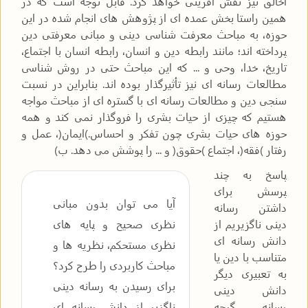
اخالق نیز نقش آفرینی خواهد کرد. قابل توجه است که در
همین راستا بخش عمده ای از پژوهش های انجام شده در این
حوزه، به مباحث معرفت شناسی دینی و مبانی معرفتی دین
پرداخته اند؛ مانند رابطه دین و انسان، رابطه انسان با اجتماع،
تاریخ، خدا، وحی و ... که این مباحث حتی در روش شناسی
مطالعات رسانه ای نیز تأثیرگذار بوده اند. بنابراین در نسبت
سنجی دین و مطالعات رسانه ای با گستره ای از مباحث مواجه
هستیم که چیزی از حیات بشری را فروگذار نمی کند و همه
حوزه های حیات بشری چون تفکر و احساس.)ایمان(، عمل و
رفتار )فقه(، اجتماع )حقوق( و ... را پوشش می دهد. ب)
پاسخ به چند
پرسش برای
آیا می توان بدون مبانی
داشتن رسانه
دینی ناگزیریم از
نظری صحیح و پایه های
دانش رسانه ای
نظری مستحکم، نظریه ها و
متناسب با دین یا
مباحث کاربردی را طرح کرد؟
به تعبیری دیگر
برای رسیدن به رسانه دینی
دانش دینی
رسانه. گرچه
ناگزیر از دانش رسانه ای