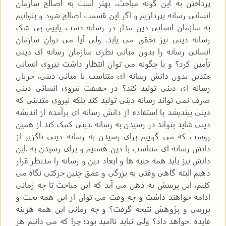
پرداختن به این گونه مباحث، بهتر است به اصالح سازمان
انسانی رسانه بپردازیم و اگر این قسمت اصالح شود و بتوانیم
به سازمان انسانی دین مدار در رسانه دست یابیم، بی شک
رسانه دینی نیز تحقق می یابد. ولی آیا می توان سازمان
انسانی رسانه را بدون مبانی نظری سازمان رسانه ای دینی
تأمین کرد؟ و یا چگونه می توان انتظار داشت نیروی انسانی
متدین بدون دانش رسانه ای متناسب با مبانی دینی، جریان
رسانه ای دینی تولید کند؟ در حقیقت نیروی انسانی دینی
صرف نمی تواند رسانه دینی تولید کند بلکه نیروی متدینی که
دینی بیندیشد با استفاده از دانش رسانه ای برآمده از اندیشه
دینی شاید بتواند در رسیدن به رسانه .دینی کمک کند از همین
روست که می گوییم برای رسیدن به رسانه دینی ناگزیر از
دانش رسانه ای متناسب با دین هستیم و برای رسیدن به .این
دانش نیز باید همه جنبه ها و ابعاد دین و رسانه را مدنظر قرار
دهیم البته گاهی وقتی به بزرگی و عمق چنین حرکتی نگاه می
کنیم، این پرسش به ذهن می آید که این مباحث تا چه زمانی
ادامه خواهند داشت و چه وقت می توان از این همه بحث و
بررسی و پژوهش نتیجه گرفت؟ و چه زمانی این همه هزینه
فایده .خواهد داد؟ ولی نباید ناامید بود؛ چرا که می دانیم هر