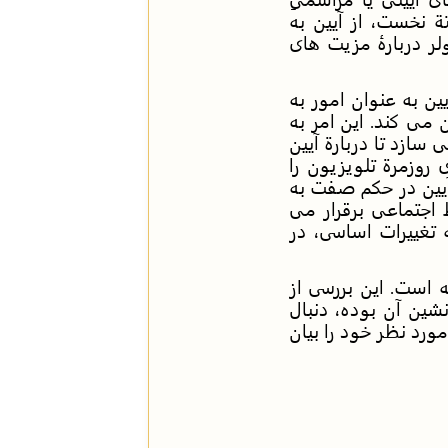
ة نخست، از آیین به
لر دربارۀ مزیت های
یین به عنوان امور به
 می کند. این امر به
 سازد تا دربارة آیین
 روزمرة تلویزیون را
 آیین در حکم صفت به
ط اجتماعی برقرار می
 تغییرات اساسی، در
 است. این بررسی از
ین آن بوده، دنبال
رد نظر خود را بیان