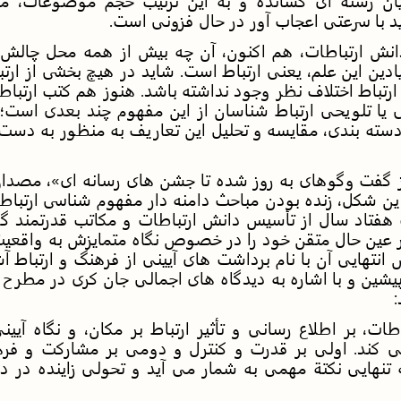
ان رشته ای کشانده و به این ترتیب حجم موضوعات، مس
د با سرعتی اعجاب آور در حال فزونی است.
انش ارتباطات، هم اکنون، آن چه بیش از همه محل چالش 
ادین این علم، یعنی ارتباط است. شاید در هیچ بخشی از ارتب
ارتباط اختلاف نظر وجود نداشته باشد. هنوز هم کتب ارتباطی
ا تلویحی ارتباط شناسان از این مفهوم چند بعدی است؛ 
بر دسته بندی، مقایسه و تحلیل این تعاریف به منظور به دست
از گفت وگوهای به روز شده تا جشن های رسانه ای»، مصدا
رین شکل، زنده بودن مباحث دامنه دار مفهوم شناسی ارتباط
فتاد سال از تأسیس دانش ارتباطات و مکاتب قدرتمند گو
 عین حال متقن خود را در خصوص نگاه متمایزش به واقعیت
ش انتهایی آن با نام برداشت های آیینی از فرهنگ و ارتباط 
پیشین و با اشاره به دیدگاه های اجمالی جان کری در مطرح
:
طات، بر اطلاع رسانی و تأثیر ارتباط بر مکان، و نگاه آیین
ی کند. اولی بر قدرت و کنترل و دومی بر مشارکت و فره
 تنهایی نکتة مهمی به شمار می آید و تحولی زاینده در 