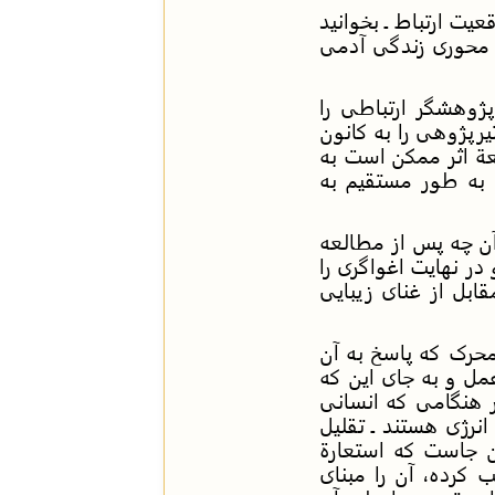
یت ارتباط ـ بخوانید
آیین محوری زندگی آدمی
پژوهشگر ارتباطی را
یرپژوهی را به کانون
ة اثر ممکن است به
 به طور مستقیم به
آن چه پس از مطالعه
 در نهایت اغواگری را
ابل از غنای زیبایی
 محرک که پاسخ به آن
مل و به جای این که
ر هنگامی که انسانی
نرژی هستند ـ تقلیل
ن جاست که استعارة
ب کرده، آن را مبنای