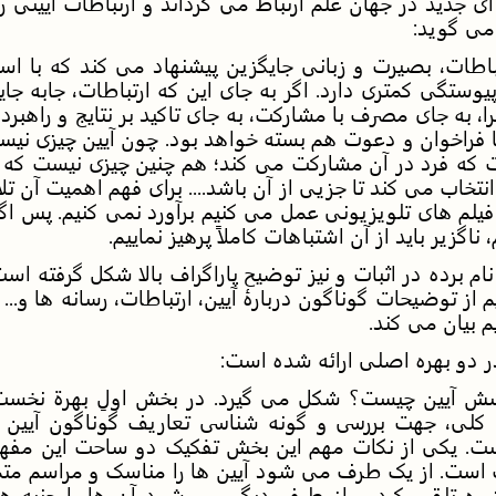
ی جدید در جهان علم ارتباط می گرداند و ارتباطات آیینی ر
 می گوید:
تباطات، بصیرت و زبانی جایگزین پیشنهاد می کند که با اس
یوستگی کمتری دارد. اگر به جای این که ارتباطات، جابه جا
را، به جای مصرف با مشارکت، به جای تاکید بر نتایج و راهبرد ب
 با فراخوان و دعوت هم بسته خواهد بود. چون آیین چیزی ن
 که فرد در آن مشارکت می کند؛ هم چنین چیزی نیست که برا
نتخاب می کند تا جزیی از آن باشد.... برای فهم اهمیت آن تل
فیلم های تلویزیونی عمل می کنیم برآورد نمی کنیم. پس اگر
اگزیر باید از آن اشتباهات کاملاً پرهیز نماییم.
ام برده در اثبات و نیز توضیح پاراگراف بالا شکل گرفته اس
از توضیحات گوناگون دربارۀ آیین، ارتباطات، رسانه ها و... 
بیان می کند.
دو بهره اصلی ارائه شده است:
سش آیین چیست؟ شکل می گیرد. در بخش اولِ بهرة نخست،
کلی، جهت بررسی و گونه شناسی تعاریف گوناگون آیین 
ت. یکی از نکات مهم این بخش تفکیک دو ساحت این مفهوم
 است. از یک طرف می شود آیین ها را مناسک و مراسم متمای
ره تلقی کرد و از طرف دیگر می شود آن ها را جنبه های