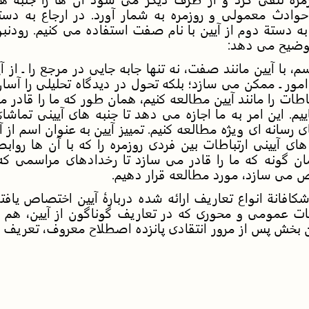
 حوادث معمولی و روزمره به شمار آورد. در ارجاع به دست
ه دستة دوم از آیین با نام صفت استفاده می کنیم. رودنبو
توضیح می دهد:
م، با آیین مانند صفت، نه تنها جابه جایی در مرجع را ـ از آ
امور ـ ممکن می سازد؛ بلکه تحول در دیدگاه تحلیلی را آسان
اطات را مانند آیین مطالعه کنیم، همان طور که ما را قادر می
یم. این امر به ما اجازه می دهد تا جنبه های آیینی تماشای
ی رسانه ای ویژه مطالعه کنیم. تمییز آیین به عنوان اسم از
ای آیینی ارتباطات بین فردی روزمره را که با آن ها رواب
ن گونه که ما را قادر می سازد تا رخدادهای مراسمی که
 می سازد، مورد مطالعه قرار دهیم.
افانة انواع تعاریف ارائه شده دربارۀ آیین اختصاص یافته
 عمومی و محوری که در تعاریف گوناگون از آیین، هم نش
بخش پس از مرور انتقادی پانزده اصطلاح معروف، تعریف مو