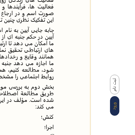
فعالیت ها، فرآیندها و
صورت اسم و در ارجاع ب
این تفکیک نظری چنین 
جابه جایی آیین به نام اس
آیین در حکم جنبه ای از 
ما امکان می دهد تا ارتب
های ارتباطی تحقیق نمای
همانند وقایع و رخدادها
ما اجازه می دهد جنبه ه
شود، مطالعه کنیم، هما
روابط اجتماعی را مشخص
ثبت نام
بخش دوم به بررسی موشک
طریق مطالعة اصطلاحات
شده است. مؤلف در این 
ورود
می کند:
کنش؛
اجرا؛