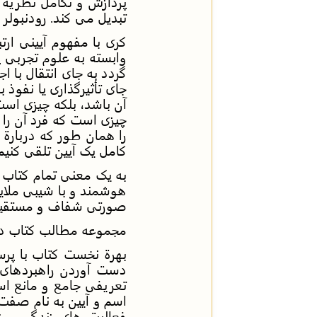
پردازش و تکامل نظریه ا
تبدیل می کند. رودنبولر
کری با مفهوم آیینی ار
وابسته به علوم تجربی پ
گردد به جای انتقال با اج
جای تأثیرگذاری یا نفوذ
آن باشد، بلکه چیزی است
چیزی است که فرد آن را ا
را همان طور که دربارة 
کامل یک آیین تلقی کنیم، ن
به یک معنی تمام کتاب ن
هوشمند و با شیبی ملایم 
صورتی شفاف و مستقیم 
مجموعه مطالب کتاب در 
بهرة نخست کتاب با پر
دست آوردن راهبردهای 
تعریفی جامع و مانع اس
اسم و آیین به نام صفت
فعالیت های زندگی روزم