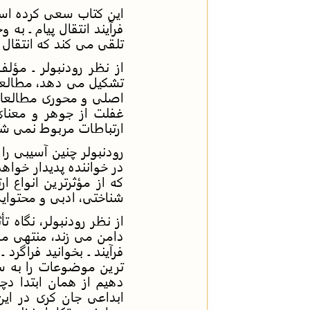
این کتاب سعی کرده است 
فرآیند انتقال پیام ـ به 
تلقی می کند که انتقال 
از نظر رودنبولر ـ مؤل
تشکیل می دهد، مطالعة ن
اصلی و محوری مطالعات 
غفلت از جوهر و معنای
ارتباطات مربوط نمی شو
رودنبولر چنین آسیبی ر
در خواننده پدیدار خواهد
که از مؤثرترین انواع ا
شناختی، ادبی و محتوای
از نظر رودنبولر، نگاه ت
دامن می زند، منتهی می
فرآیند ـ بخوانید فراگ
ترین موضوعات را به سط
دهیم از همان ابتدا د
ابداعی جان کری در این 