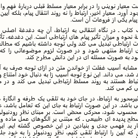
معیار نوینی را در برابر معیار مسلط قبلی دربارۀ فهم واقع
وجود آورد. معیار اخیر، ارتباط را نه روند انتقال پیام، بلکه 
پیام یکی از فروعات آن است.
ف کتاب ـ در نگاه انتقالی به ارتباط، آن چه دغدغة اصلی 
حوه و میزان تأثیر پیام های ارتباطی است. این دغدغه، تأث
ارتباطی تبدیل می کند ولی توجه داشته باشیم که مطالع
 ارتباط منتهی شود و در صورت لزوم موضوعاتی را که
د به صورت مسئله ای در این دانش مطرح کند.
ا مشابه آسیب غفلت از خواندن متن در ازای توجه صرف به 
 شد، می داند. این نوع توجه آسیب زا به دنبال خود امتناع و
رتباط هستند به روند مسلط ارتباطی تبدیل می کند و در مق
ی کم می کند.
أثیرمحور به ارتباط، در جای خود به تلقی یک طرفه و انگارة
 باشد. در این صورت ارتباط به جای این که تعامل باشد، ع
رد ـ محسوب شود، محرکی محض است. بر مبنای نظر رودنبول
ح پدیده ای طبیعی ـ که مبتنی بر الگوهای عمل ماده و ا
چار بد فهمی جدی و بنیادین در این خصوص گشته ایم. ای
که آیین را ارتباط تلقی کنیم، نظر رودنبولر را به خود جل