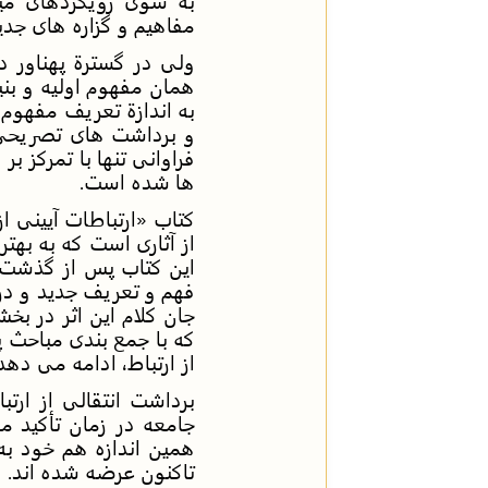
به سوی رویکردهای می
مفاهیم و گزاره های جدی
ولی در گسترة پهناور د
همان مفهوم اولیه و بنی
به اندازة تعریف مفهوم 
و برداشت های تصریحی ی
فراوانی تنها با تمرکز 
ها شده است.
کتاب
«
ارتباطات آیینی 
از آثاری است که به بهت
این کتاب پس از گذشت ه
فهم و تعریف جدید و در
جان کلام این اثر در بخ
که با جمع بندی مباحث 
از ارتباط، ادامه می دهد
برداشت انتقالی از ارتبا
جامعه در زمان تأکید م
همین اندازه هم خود به
تاکنون عرضه شده اند.