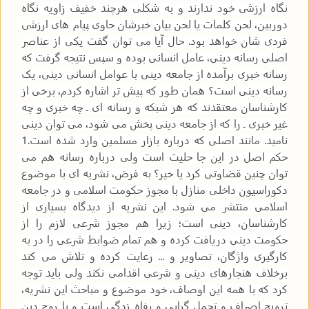
نگاه ارزشی خود ندارند و به شکلی هرچند خفیف زاویه نگاه
دوربین، لحن کلمات یا لحن بیان خبرشان حاوی پیام های ارزشی
فردی شان خواهد بود. حال آیا می توان گفت یکی از عناصر
اصلی رسانه دینی، عامل انسانی بوده و سپس نتیجه گرفت که
رسانه خبری برآمده از جامعه دینی با عوامل انسانی دینی، یک
رسانه دینی است؟ همان طور که پیش تر اشاره کردم، برخی از
کارشناسان معتقدند که هر شبکه و رسانه ای ـ چه خبری و چه
غیر خبری ـ را که از جامعه دینی پخش می شود، می توان دینی
نامید. مانند اصلی که درباره بازار مسلمین وارد شده است.1
حکم اصل در این جا حلیت است ولی درباره رسانه هم می
توان چنین قضاوتی کرد یا خیر؟ به فرض، نشریه ای با موضوع
دکوراسیون داخلی منازل با مجوز حکومت اسلامی و در جامعه
اسلامی منتشر می شود. این نشریه از دیدگاه بسیاری از
کارشناسان، دینی است؛ زیرا هم مجوز شرعی لازم را از
حکومت دینی دریافت کرده و هم تمام ضوابط شرعی را در به
کارگیری واژگان، تصاویر و ... رعایت کرده و تلاش می کند
برخلاف هنجارهای دینی و شرعی اقدامی نکند ولی باید توجه
کرد که با همه این اوصاف، خود موضوع و مباحث این نشریه،
ترویج اصراف و تجمل گرایی و رفاه زدگی است و با روح دین