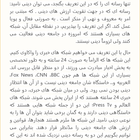
تنها رسانه ای را که در این تعریف بگنجد، می توان دینی نامید:
رسانه ای که در جهت تقویت ارزش های دینی ـ که مبتنی بر
امر به معروف و نهی از منکر است ـ به صورتی فعال و پویا
عمل کند. اگر این تعریف را بپذیریم، در نقطه مقابل آن، شبکه
های بسیاری هستند که امروزه در جامعه دینی فعالیت می
کنند ولی لزوماً دینی نیستند.
حال با این تعریف می خواهیم شبکه های خبری را واکاوی کنیم.
این شبکه ها که الزاماً به صورت 24 ساعته و به طور تخصصی
به پخش اخبار مبادرت می ورزند، از دو منظر قابل بررسی اند.
بسیاری از این شبکه ها هم چون
BBC
،
CNN
،
Fox News
،
العربیه و... خاستگاه شان جامعه دینی نیست و از آن ها انتظار
دینی بودن نمی رود. ولی در میان شبکه های خبری، دو شبکه
خبری 24 ساعته هستند که از ایران پخش می شوند. شبکه های
العالم و
Press Tv
؛ این دو از جمله شبکه هایی هستند که
خاستگاهی دینی دارند و به گمان برخی شاید بتوان آن ها را به
نوعی دینی نامید. این شبکه ها ملزم هستند هنجارها، قوانین و
ارزش های جامعه دینی را مدّنظر قرار دهند. بنابراین می
توانیم بگوییم این دو به رسانه دینی نزدیک شده اند نه این که