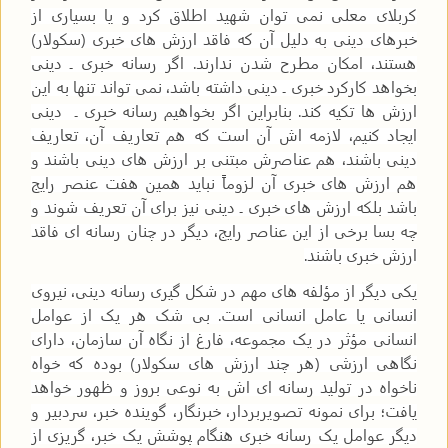
کربلای معلی نمی توان شهید اطلاق کرد و یا بسیاری از
خبرهای دینی به دلیل آن که فاقد ارزش های خبری (سکولار)
هستند، امکان مطرح شدن ندارند. اگر رسانه خبری ـ دینی
بخواهد کارکرد خبری ـ دینی داشته باشد، نمی تواند تنها به این
ارزش ها تکیه کند. بنابراین اگر بخواهیم رسانه خبری ـ دینی
ایجاد کنیم، لازمه اش آن است که هم تعاریف آن، تعاریف
دینی باشند، هم عناصرش مبتنی بر ارزش های دینی باشند و
هم ارزش های خبری آن لزوماً نباید همین هفت عنصر رایج
باشد بلکه ارزش های خبری ـ دینی نیز برای آن تعریف شوند و
چه بسا برخی از این عناصر رایج، دیگر در چنان رسانه ای فاقد
ارزش خبری باشند.
یکی دیگر از مؤلفه های مهم در شکل گیری رسانه دینی، نیروی
انسانی یا عامل انسانی است. بی شک هر یک از عوامل
انسانی مؤثر در یک مجموعه، فارغ از نگاه آن سازمان، دارای
نگاهی ارزشی (هر چند ارزش های سکولار) بوده که خواه
ناخواه در تولید رسانه ای اش به نوعی بروز و ظهور خواهد
یافت؛ برای نمونه تصویربردار، خبرنگار، گوینده خبر، سردبیر و
دیگر عوامل یک رسانه خبری هنگام پوشش یک خبر، گریزی از