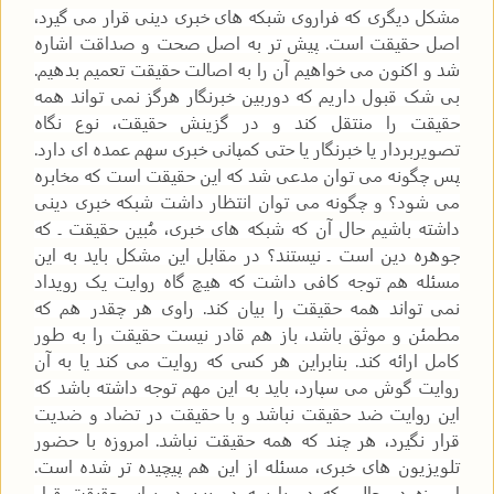
مشکل دیگری که فراروی شبکه های خبری دینی قرار می گیرد،
اصل حقیقت است. پیش تر به اصل صحت و صداقت اشاره
شد و اکنون می خواهیم آن را به اصالت حقیقت تعمیم بدهیم.
بی شک قبول داریم که دوربین خبرنگار هرگز نمی تواند همه
حقیقت را منتقل کند و در گزینش حقیقت، نوع نگاه
تصویربردار یا خبرنگار یا حتی کمپانی خبری سهم عمده ای دارد.
پس چگونه می توان مدعی شد که این حقیقت است که مخابره
می شود؟ و چگونه می توان انتظار داشت شبکه خبری دینی
داشته باشیم حال آن که شبکه های خبری، مُبین حقیقت ـ که
جوهره دین است ـ نیستند؟ در مقابل این مشکل باید به این
مسئله هم توجه کافی داشت که هیچ گاه روایت یک رویداد
نمی تواند همه حقیقت را بیان کند. راوی هر چقدر هم که
مطمئن و موثق باشد، باز هم قادر نیست حقیقت را به طور
کامل ارائه کند. بنابراین هر کسی که روایت می کند یا به آن
روایت گوش می سپارد، باید به این مهم توجه داشته باشد که
این روایت ضد حقیقت نباشد و با حقیقت در تضاد و ضدیت
قرار نگیرد، هر چند که همه حقیقت نباشد. امروزه با حضور
تلویزیون های خبری، مسئله از این هم پیچیده تر شده است.
امروزه در حالی که دو یا سه دوربین در برابر حقیقت قرار