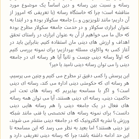
رسانه و نسبت بین رسانه و دین اساساً یک موضوع مورد
مناقشه است؛ چرا که خاستگاه رسانه (با تعریفی که امروز از
آن داریم؛ مانند تلویزیون و ...) جامعه سکولار بوده و در ابتدا به
عنوان ابزاری سکولار و در خدمت جامعه سکولار مطرح بوده
که حال ما می خواهیم از آن به عنوان ابزاری در راستای تحقق
اهداف و ارزش های دینی مان استفاده کنیم. بنابراین باید در
آغاز کمی به واکاوی مسئله بپردازیم؛ برای نمونه بررسی کنیم
که اولاً رسانه دینی چیست و ثانیاً آیا هر رسانه ای در جامعه
دینی را می توان رسانه دینی نامید یا خیر؟
این پرسش را کمی دقیق تر مطرح می کنیم و چنین می پرسیم،
هر رسانه ای که حکومتی دینی اداره می کند، رسانه ای دینی
است؟ و اگر با مسامحه بپذیریم که رسانه های تحت امر
حاکمیت دینی، رسانه ای دینی هستند، آیا می توان همه رسانه
های فعال در یک جامعه دینی را هم رسانه هایی دینی
دانست؟ برای نمونه رسانه های تخصصی یا فنی مانند شبکه
ورزش یا نشریه الکترونیک که در جامعه دینی منتشر می شوند،
نیز دینی هستند؟ اما بعید به نظر می رسد که این مسامحه تا
این حد ادامه داشته باشد؛ چرا که رسانه دینی تعریفی دارد و