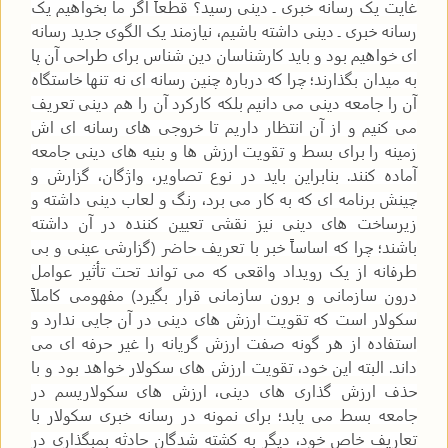
غایت یک رسانه خبری ـ دینی رسید؟ قطعاً اگر ما بخواهیم یک
رسانه خبری ـ دینی داشته باشیم، نیازمند یک الگوی جدید رسانه
ای خواهیم بود و باید کارشناسان دین شناس برای طراحی آن پا
به میدان بگذارند؛ چرا که درباره چنین رسانه ای نه تنها خاستگاه
آن را جامعه دینی می دانیم بلکه کارکرد آن را هم دینی تعریف
می کنیم و از آن انتظار داریم تا خروجی های رسانه ای اش
زمینه را برای بسط و تقویت ارزش ها و بنیه های دینی جامعه
آماده کنند. بنابراین باید در نوع تصاویر، واژگان، گزارش و
چینش برنامه ای که به کار می برد، رنگ و لعاب دینی داشته و
زیرساخت های دینی نیز نقشی تعیین کننده در آن داشته
باشند؛ چرا که اساساً خبر با تعریف حاضر (گزارشی عینی و بی
طرفانه از یک رویداد واقعی که می تواند تحت تأثیر عوامل
درون سازمانی و برون سازمانی قرار بگیرد) مفهومی کاملاً
سکولار است که تقویت ارزش های دینی در آن جایی ندارد و
استفاده از هر گونه صفت ارزش گریانه را غیر حرفه ای می
داند. البته این خود، تقویت ارزش های سکولار خواهد بود و با
حذف ارزش گذاری های دینی، ارزش های سکولاریسم در
جامعه بسط می یابد؛ برای نمونه در رسانه خبری سکولار با
تعاریف خاص خود، دیگر به کشته شدگان حادثه بمبگذاری در