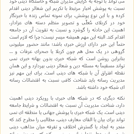
می تواند با توجه به گرایش مدیران شبکه و خاستگاه دینی خود
نسبت به پوشش اخبار مرتبط با تکریم این شعائر دینی اقدام
کرده و با این نوع پوشش، برای نمونه تماس زنده با خبرنگار
خود در کربلای مُعلّی و تصویر منظم دسته های عزادار،
اهمیت این حادثه را گوشزد و نسبت به تقویت آن در جامعه
اقدام کند. البته این مهم همیشه میسر نیست؛ چرا که لازم است
حتماً این خبر دارای ارزش خبری باشد؛ مانند حضور میلیونی
گروهی در یک محل هم چون کربلا یا صحرای عرفات و ....
بنابراین روشن است که شبکه خبری بدون بهانه خبری نمی
تواند مسقیماً به مسئله دین و شعائر دینی بپردازد و این همان
نقطه افتراق آن با شبکه های دینی است. برای این مهم نیز
مدیریت رسانه باید شناخت کافی نسبت به اقتضائات رسانه
ای شبکه خود داشته باشد.
نکته دیگری که در شبکه های خبری با رویکرد دینی اهمیت
دارد، شناخت مدیریت آن نسبت به اقتضائات و شرایط جامعه
دینی است. یک شبکه خبری با پوشش جهانی یا منطقه ای نمی
تواند برای بیان یا القای معارف دینی، مطالبی را مطرح کند که
منجر به ایجاد یا گسترش اختلاف و تفرقه میان مذاهب دینی
شود و این خطر تنها زمانی بروز می کند که مدیریت رسانه