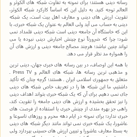
رسانه دینی هستند؛ برای نمونه به تفاوت شبکه های الکوثر و
العالم توجه کنید. به دلیل این که اساساً کارکرد شبکه الکوثر،
تقویت ارزش های دینی و معارف اهل بیت است، یک شبکه
دینی به حساب می آید ولی العالم به عنوان یک شبکه خبری، با
این که خاستگاه آن جامعه دینی است شبکه دینی قلمداد نمی
شود؛ چرا که ضرورتاً نوع چینش اخبارش دینی نبوده یا می
تواند چنین نباشد؛ هرچند مصالح جامعه دینی و ارزش های آن
را همواره مد نظر قرار می دهد.
با همه این اوصاف، در بین رسانه های خبری جهان، دینی ترین
و مذهبی ترین رسانه ها، شبکه های العالم و
Press TV
ـ
متعلق به جمهوری اسلامی ایران ـ هستند؛ گرچه چنان که تأکید
داشتیم، ما این شبکه ها را در تعریف خاص شبکه های دینی
جای نمی دهیم. برای آن که یک شبکه خبری بتواند اهداف دینی
را نیز تحقق بخشیده و ارزش های دینی جامعه را تقویت کند،
راهی جز بهره مندی از چینش خبری یا استفاده از فرصت های
خبری ندارد؛ برای نمونه در ایام دهه محرم و روزهای تاسوعا و
عاشورا، یک شبکه خبری نمی تواند مانند دیگر شبکه های دینی
به بسط معارف عاشورا و تبیین ارزش های حسینی بپردازد ولی