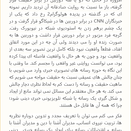
گرفته، باز ما نسبت به روایت صادقانه آن تردید داریم. نمونه
ای که در گذشته در پدیده هولوگرام2 رخ داد که یکی از
خبرنگاران
CNN
در برابر دوربین ها در شیکاگو قرار گرفت و در
یک چشم برهم زدن به استودیوی شبکه در نیویورک رفت.
گرچه فرد مزبور در برابر دوربین قرار داشت و دوربین ها به
صورت زنده او را می دیدند ولی آن چه در این مورد اتفاق
افتاد، قطعاً واقعیت نبود بلکه کامل ترین تصویر سه بعدی از
واقعیت بود و چون به هر حال با واقعیت فاصله ای پیدا کرده
بود، می توانست روایتی غیر واقعی را مجسم کند. ما وقتی با
این نگاه به حوزه رسانه های تصویری خبری وارد می شویم، با
چنان چالش های عمیقی نسبت به حقیقت مواجه می شویم که
ماهیت حقیقت و رسانه را دست کم به لحاظ نظری دچار چالش
می کند. به هر حال معتقدم این مسائل نمی تواند مانع از ایجاد
و شکل گیری یک رسانه یا شبکه تلویزیونی خبری دینی شود؛
چرا که همه آن ها قابل حل هستند.
فکر می کنم می توان با تعریف مجدد و تدوین دوباره نظریه
ها، تربیت نیروی انسانی، مدیران آشنا با دین و مدیران آشنا با
رسانه و اقتضائات رسانه برای ایجاد یک رسانه خبری ـ دینی