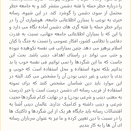
را درباره خطر حمله یا فتنه دشمن منتشر کند و به جامعه خطر
محتمل از سوی دشمن را گوشزد کند. در این شیوه، رسانه
خبری به نوعی با بمبارن اطلاعاتی جامعه، هوشیاری آن را در
برابر خطر حمله یا فتنه گری های دشمن آماده نگاه می دارد و
یا این که با بمباران اطلاعاتی جامعه جهانی، نسبت به قدرت
دفاعی یا نظامی کشور، افکار عمومی را نسبت به جنگ با کیان
اسلام پرهیز می دهد. چنین بمبارانی فی نفسه نکوهیده نبوده
و حتی می تواند در راستای اهداف دینی باشد. بحث این
جاست که ما این شگردها را نمی توانیم فی نفسه خوب یا بد
بدانیم بلکه نحوه استفاده و محل استفاده است که خوبی و
بدی یا دینی و غیر دینی بودن آن را مشخص می کند. البته در
این موارد باید دین شناسان مشخص کنند که برای نمونه
استفاده از فریب رسانه ای دشمن درست است یا خیر (درست
به معنی دینی و شرعی بودن) و در نهایت کدام شگردها حجیت
شرعی و دینی داشته و کدامیک ندارند. عالمان دینی آشنا به
اقتضائات رسانه باید جایگاه هر یک از این شگردها و تاکتیک ها
را در نسبت با دین تعیین کرده و ما نیز به عنوان سربازان رسانه
ای آن ها را به کار بندیم.