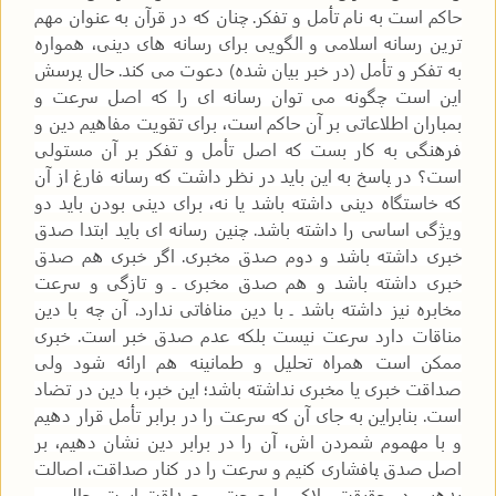
حاکم است به نام تأمل و تفکر. چنان که در قرآن به عنوان مهم
ترین رسانه اسلامی و الگویی برای رسانه های دینی، همواره
به تفکر و تأمل (در خبر بیان شده) دعوت می کند. حال پرسش
این است چگونه می توان رسانه ای را که اصل سرعت و
بمباران اطلاعاتی بر آن حاکم است، برای تقویت مفاهیم دین و
فرهنگی به کار بست که اصل تأمل و تفکر بر آن مستولی
است؟ در پاسخ به این باید در نظر داشت که رسانه فارغ از آن
که خاستگاه دینی داشته باشد یا نه، برای دینی بودن باید دو
ویژگی اساسی را داشته باشد. چنین رسانه ای باید ابتدا صدق
خبری داشته باشد و دوم صدق مخبری. اگر خبری هم صدق
خبری داشته باشد و هم صدق مخبری ـ و تازگی و سرعت
مخابره نیز داشته باشد ـ با دین منافاتی ندارد. آن چه با دین
مناقات دارد سرعت نیست بلکه عدم صدق خبر است. خبری
ممکن است همراه تحلیل و طمانینه هم ارائه شود ولی
صداقت خبری یا مخبری نداشته باشد؛ این خبر، با دین در تضاد
است. بنابراین به جای آن که سرعت را در برابر تأمل قرار دهیم
و با مهموم شمردن اش، آن را در برابر دین نشان دهیم، بر
اصل صدق پافشاری کنیم و سرعت را در کنار صداقت، اصالت
بدهیم. در حقیقت ملاک ما صحت و صداقت است، حال می