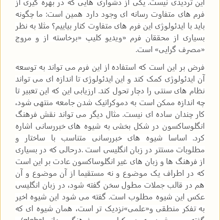
این تردیدی نیست. یکی از دشواری هایی که در بهره گیری از
فرم های متفاوت رسانه ای وجود دارد همین است: ما چگونه
باید با ایدئولوژی این فرم های متفاوت کنار بیاییم؟ مثلا به نظر
بسیاری از محققان فرم «ویدیو کلیپ
»
برخاسته از و مروج
«مصرف گرایی» است
.
فرض بر این است که استفاده از این فرم می تواند به توسعه
آن ایدئولوژی کمک کند و این ایدئولوژی تا اندازه ای می تواند
نظام های سنتی را دچار تحول کند. ارزیابی این که این تعبیر تا
چه اندازه ممکن است به دموکراتیک شدن جامعه منتهی شود،
کار چندان ساده ای نیست. مثال دیگر می تواند نقش فرهنگ
انگلوساکسون در شکل بخشی به شیوه های خبررسانی اشاره
کرد. اساسا شیوه های خبررسانی متناسب با ساختار و
مطلوبات مستتر در زبان انگلیسی است
.
درحالی که در بسیاری
از فرهنگ ها و زبان های غیر انگلوساکسون عادت بر این است
که در اطراف یک موضوع و نه مستقیما از آن موضوع و آن
هم در قالب جملات مطول سخن گفته شود، در زبان انگلیسی
عکس این شیوه مطلوب است. گفته می شود این شیوه اخیر
به تفکر منطقی و«علمی»نزدیک تر است، همان شیوه ای که
گفته می شود به دموکراسی و فرهنگ جهانی
(global