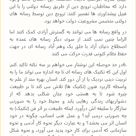
دارد که مخاطبان، ترویج دین از طریق رسانه دولتی را با این
قبیل پیشداوری ها تفسیر کنند: ترویج دین توسط رسانه های
دولتی متضمن مشروعیت دولت خواهد بود
.
در واقع رسانه ها می توانند به گسترش آزادی کمک کنند اما
الزاما چنین نمی کنند. از سوی دیگر رسانه های عمده به
اصطلاح دنیای آزاد با خلق یک وهم آباد رسانه ای در جهت
حفظ نظام کنونی قدرت حرکت می کنند
6.
در حد حوصله این نوشتار می خواهم بر سه نکته تاکید کنم:
اول این که تکنیک های رسانه ای تا چه اندازه می تواند ما را به
تربیت دینی نزدیک یا از آن دور کند. انسان بهره مند از علم به
واسطه کاربرد فنون (تکنیک ها) تلاش می کند تا بر طبیعت
چیره شود تا به هستی خود چنان شکلی بدهد که از
دشواریهای زندگی رهایی یابد و محیط خود را به صورتی
سازگار با سلیقه اش درآورد. اینکه طبیعت بر اثر فن (تکنیک) به
چه صورتی درمی آید؟ و عمل فنی انسانی، چگونه در خود
انسان اثر می بخشد؟ و به عبارت دیگر نحوه کار آدمی و نحوه
سازمانی که آدمی برای کار خود پدید می آورد، و نحوه شکل