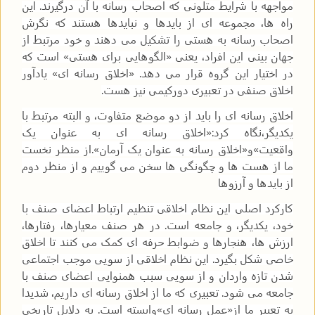
مواجهه با شرایط متلونی که اصحاب رسانه با آن درگیرند. این
راه ها، مجموعه ای از بایدها و نبایدها هستند که نگرش
اصحاب رسانه به هستی را تشکیل می دهند و خود مرتبط از
جهان بینی این افراد، یعنی «الگوهایی برای هستی» است که
در اختیار این گروه قرار می دهد. «اخلاق رسانه ای» یادآور
اخلاق صنفی در تعبیری دورکیمی نیز هست
.
اخلاق رسانه ای را باید از دو موضع متفاوت، و البته مرتبط با
یکدیگر،نگاه کرد:«اخلاق رسانه ای به عنوان یک
واقعیت»و«اخلاق رسانه به عنوان یک آرمان».از منظر نخست
ما از هست ها و چگونگی ها سخن می گوییم و از منظر دوم
از بایدها و آرزوها
کارکرد اصلی این نظام اخلاقی تنظیم ارتباط اعضای صنف با
خود، یکدیگر، و جامعه است. در هر صنف معیارها، رفتارها،
ارزش ها، هنجارها و ضوابط حرفه ای کمک می کنند تا اخلاق
خاصی شکل بگیرد. این نظام اخلاقی از سویی موجب اجتماعی
شدن تازه واردان و از سویی سبب همنوایی اعضای صنف با
جامعه می شود. تعبیری که ما از اخلاق رسانه ای داریم، شدیدا
به تعبیر ما از«عمل رسانه ای»وابسته است. به دلایل تاریخی