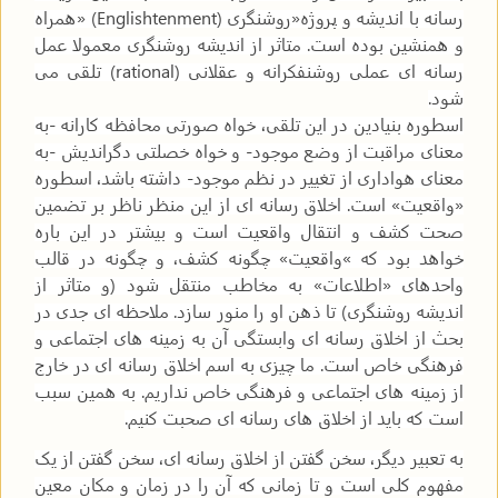
رسانه با اندیشه و پروژه«روشنگری
» (Englishtenment)
همراه
و همنشین بوده است. متاثر از اندیشه روشنگری معمولا عمل
رسانه ای عملی روشنفکرانه و عقلانی
(rational)
تلقی می
شود
.
اسطوره بنیادین در این تلقی، خواه صورتی محافظه کارانه -به
معنای مراقبت از وضع موجود- و خواه خصلتی دگراندیش -به
معنای هواداری از تغییر در نظم موجود- داشته باشد، اسطوره
«واقعیت» است. اخلاق رسانه ای از این منظر ناظر بر تضمین
صحت کشف و انتقال واقعیت است و بیشتر در این باره
خواهد بود که
«
واقعیت» چگونه کشف، و چگونه در قالب
واحدهای «اطلاعات» به مخاطب منتقل شود (و متاثر از
اندیشه روشنگری) تا ذهن او را منور سازد. ملاحظه ای جدی در
بحث از اخلاق رسانه ای وابستگی آن به زمینه های اجتماعی و
فرهنگی خاص است. ما چیزی به اسم اخلاق رسانه ای در خارج
از زمینه های اجتماعی و فرهنگی خاص نداریم. به همین سبب
است که باید از اخلاق های رسانه ای صحبت کنیم
.
به تعبیر دیگر، سخن گفتن از اخلاق رسانه ای، سخن گفتن از یک
مفهوم کلی است و تا زمانی که آن را در زمان و مکان معین