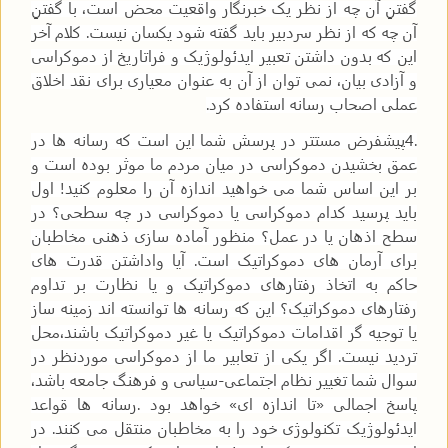
گفتنِ آن چه از نظر یک خبرنگار واقعیت محض است، با گفتنِ
آن چه که از نظر سردبیر باید گفته شود یکسان نیست. کلام آخر
این که بدون داشتن تعبیر ایدئولوژیک و فراتاریخ از دموکراسی
و آزادی بیان، نمی توان از آن به عنوان معیاری برای نقد اخلاق
عملی اصحاب رسانه استفاده کرد
.
4.
پیشفرض مستتر در پرسش شما این است که رسانه ها در
عمق بخشیدن دموکراسی در میان مردم ما موثر بوده است و
بر این اساس شما می خواهید اندازه آن را معلوم کنید! اول
باید پرسید کدام دموکراسی یا دموکراسی در چه سطحی؟ در
سطح اذهان یا در عمل؟ منظور آماده سازی ذهنی مخاطبان
برای آرمان های دموکراتیک است. آیا واداشتن قدرت های
حاکم به اتخاذ رفتارهای دموکراتیک و یا نظارت بر تداوم
رفتارهای دموکراتیک؟ این که رسانه ها توانسته اند زمینه ساز
یا توجیه گر اقدامات دموکراتیک یا غیر دموکراتیک باشند،محل
تردید نیست. اگر یکی از تعابیر ما از دموکراسی موردنظر در
سوال شما تغییر نظام اجتماعی-سیاسی و فرهنگ جامعه باشد،
پاسخ اجمالی «تا اندازه ای» خواهد بود
.
رسانه ها قواعد
ایدئولوژیک تکنولوژی خود را به مخاطبان منتقل می کنند. در