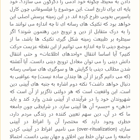
دادن به محیط، چگونه خود آدمی را دگرگون می سازد؟، خود
پایه ای برای تاریخ است
.
این موضوع را فیلسوفانی چون کارل
یاسپرس بخوبی طرح کرده اند. در این زمینه پرسش اصلی این
خواهد بود که تکنیک های رسانه ای تا چه اندازه می توانند ما
را به درک متقابل از دین و ترویج دین رهنمون شوند؟ اگر
سیطره بر طبیعت زمینه شکل گیری تکنیک ها باشد، ما از
موضع دینی تا چه اندازه می توانیم از این نقطه عزیمت حرکت
کنیم؟ آیا اساسا انتقال «واحدهای اطلاعات» و حتی انتقال
دانش دینی را می توان معادل ترویج دینی دانست. آیا آغشته
شدن مطالب دینی با گرایش ها و سوگیری های سیاسی رسانه
(که می دانیم گریز از آن ها چندان ساده نیست) چه عواقبی به
دنبال خواهد داشت؟ نکته دوم اشاره به جنبه های آیینی دین
است. این واقعیت است که هر دولتی ناگزیر از آن است که
شهروندان خود را در فرآیندی از آیینی شدن وارد کند و باید
«ذهن» و
«
جسم» آن ها آیینی سازد. در شرایطی چون جامعه
ما که در آن، دین سهم تعیین کننده در زندگی مردم دارد،
خطری وجود دارد که مختصرا آن را افراط در آیینی
سازی
(over-ritualization)
می نامیم. افراط در آیینی کردن
جامعه را می توان خلط بین اخلاق و جهان بینی دانست. احتمالا