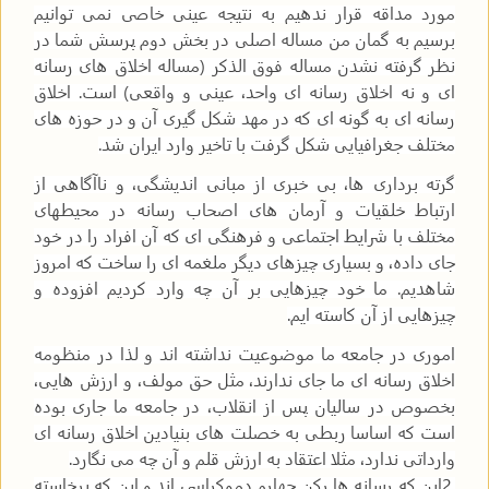
مورد مداقه قرار ندهیم به نتیجه عینی خاصی نمی توانیم
برسیم به گمان من مساله اصلی در بخش دوم پرسش شما در
نظر گرفته نشدن مساله فوق الذکر (مساله اخلاق های رسانه
ای و نه اخلاق رسانه ای واحد، عینی و واقعی) است. اخلاق
رسانه ای به گونه ای که در مهد شکل گیری آن و در حوزه های
مختلف جغرافیایی شکل گرفت با تاخیر وارد ایران شد
.
گرته برداری ها، بی خبری از مبانی اندیشگی، و ناآگاهی از
ارتباط خلقیات و آرمان های اصحاب رسانه در محیطهای
مختلف با شرایط اجتماعی و فرهنگی ای که آن افراد را در خود
جای داده، و بسیاری چیزهای دیگر ملغمه ای را ساخت که امروز
شاهدیم. ما خود چیزهایی بر آن چه وارد کردیم افزوده و
چیزهایی از آن کاسته ایم
.
اموری در جامعه ما موضوعیت نداشته اند و لذا در منظومه
اخلاق رسانه ای ما جای ندارند، مثل حق مولف، و ارزش هایی،
بخصوص در سالیان پس از انقلاب، در جامعه ما جاری بوده
است که اساسا ربطی به خصلت های بنیادین اخلاق رسانه ای
وارداتی ندارد، مثلا اعتقاد به ارزش قلم و آن چه می نگارد
.
2.
این که رسانه ها رکن چهارم دموکراسی اند و این که برخاسته