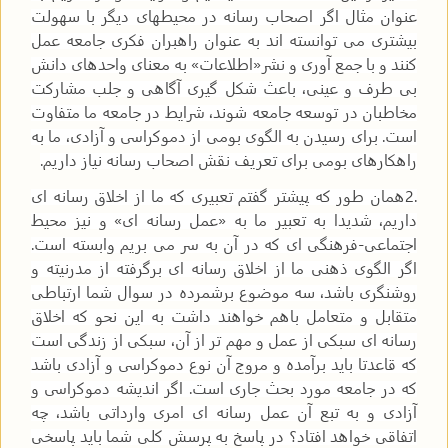
عنوان مثال اگر اصحاب رسانه در محیطهای دیگر با سهولت
بیشتری می توانسته اند به عنوان راهبران فکری جامعه عمل
کنند و با جمع آوری و نشر«اطلاعات» به معنای واحدهای دانش
بی طرف و عینی، باعث شکل گیری آگاهی و جلب مشارکت
مخاطبان در توسعه جامعه شوند، شرایط در جامعه ما متفاوت
است. برای رسیدن به الگوی بومی از دموکراسی و آزادی، ما به
راهکارهای بومی برای تعریف نقش اصحاب رسانه نیاز داریم
.
2.
همان طور که پیشتر گفتم تعبیری که ما از اخلاق رسانه ای
داریم، شدیدا به تعبیر ما به «عمل رسانه ای» و نیز محیط
اجتماعی-فرهنگی ای که در آن به سر می بریم وابسته است.
اگر الگوی ذهنی ما از اخلاق رسانه ای برگرفته از مدرنیته و
روشنگری باشد، سه موضوع برشمرده در سوال شما ارتباطی
متقابل و متعامل باهم خواهند داشت به این نحو که اخلاق
رسانه ای سبکی از عمل و مهم تر از آن، سبکی از زندگی است
که قاعدتا باید برآمده و مروج آن نوع دموکراسی و آزادی باشد
که در جامعه مورد بحث جاری است. اگر اندیشه دموکراسی و
آزادی و به تبع آن عمل رسانه ای امری وارداتی باشد، چه
اتفاقی خواهد افتاد؟ در پاسخ به پرسش کلی شما باید پاسخی