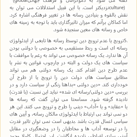
culture)
نزدیکتر است. با این قبیل استدلالات می توان به
نقش بالقوه و بنیادین رسانه ها در تغییر فرهنگی اشاره کرد.
اما کماکان برآنم که میزان تاثیرگذاری باید با توجه به زمینه های
خاص و رسانه های معین سنجیده شود
.
5.
ترویج یا عدم ترویج دین توسط رسانه ها تابعی از ایدئولوژی
رسانه ای است و ربط مستقیمی به خصوصی یا دولتی بودن
آن ها ندارد. یک رسانه خصوصی می تواند به رغم یا موافقت با
سیاست های یک دولت و البته در چارچوب قوانین به نشر یا
عدم طرح دین اقدام کند. یک رسانه دولتی هم می تواند
مطابق سیاست های دولت دین را ترویج یا از طرح آن
خودداری کند. «دین دولتی
»
بداهتا رنگی از سیاست دارد و در
بررسی «دین دولتی/رسانه ای شده» نباید این نسبت (با قدرت)
نادیده گرفته شود. مسامحتا می توان گفت که رسانه ها
یا
«
عقاید» و یا «آداب» دینی را طرح و ترویج می کنند. این هر
دو نمی تواند بی ارتباط با ایدئولوژی مالکان رسانه، و آیین های
سیاسی اعمال قدرت باشد
.
بدیهی است نمی توان تاثیر قدرت
را در توسعه آداب ها و مخاطبان را در وضعگیری در مقابل
آیینی سازی افراطی نادیده انگاشت. این احتمال کاملا وجود