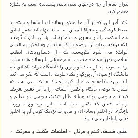
نتوان تمام آن چه در جهان بینی دینی پسندیده است به یکباره
محقق کرد
.
نکته آخر این که از آن جا اخلاق رسانه ای اساسا وابسته به
محیط فرهنگی و جغرافیایی آن است، نه تنها نباید نقش اخلاق
عام اسلامی را در تنسیق و سامانبخشی به آن نادیده گرفت،
بلکه برعکس، باید از موضع بازنگرانه به آن چه اخلاق رسانه ای
خوانده می شود نگریست. یکی از دستاوردهای انقلاب
اسلامی طرز معامله حضرت امام خمینی با رسانه های مدرن
بود. حضرت ایشان مثلا تلویزیون را دانشگاه خواند. اطلاق نام
دانشگاه از سوی آن بزرگوار نکته ظریفی است که فکر می کنم
باید مورد مداقه جدی قرار گیرد. اجمالا به نظر می رسد که
ایشان به نوعی جایگاه و نقش اجتماعی را با این تعبیر تعریف
کردند و سهمی برای رسانه قائل شدند، سهمی در تعلیم و
تربیت، همان که نقش انبیاء است. این موضوع ضرورت
بازنگری در اخلاق رسانه ای و ضرورت نزدیک کردن آن به اخلاق
دینی را یادآور می شود
.
منبع:
فلسفه، کلام و عرفان » اطلاعات حکمت و معرفت »