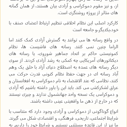
از، و نیز مقوم دموکراسی و آزادی بیان هستند، از همان گمانه
های متاثر از پروژه روشنگری است
.
کارکرد اصلی این نظام اخلاقی تنظیم ارتباط اعضای صنف با
خود،یکدیگر،و جامعه است
در واقع رسانه ها می توانند به گسترش آزادی کمک کنند اما
الزاما چنین نمی کنند. رسانه های فاشیست ها، نظام
کمونیستی حاکم بر اتحاد جماهیر شوروی، یا رسانه های
دیکتاتورهای آمریکایی چه کمکی به رشد آزادی کردند. از سوی
دیگر رسانه های عمده به اصطلاح دنیای آزاد با خلق یک وهم
آباد رسانه ای در جهت حفظ نظام کنونی قدرت حرکت می
کنند، نظامی که عند الاقتضاء به نام دموکراسی به افغانستان و
عراق لشکرکشی می کند. باید این را باور داشته باشیم که آزادی
و دموکراسی یک نسخه واحد جهانشمول ندارند و چیزی نیستند
که در خارج از ذهن ما واقعیتی عینی داشته باشند
.
انواع گوناگونی از دموکراسی و آزادی وجود دارد که متناسب با
شرایط اجتماعی، تاریخی، فرهنگی، و اقتصادی شکل می گیرند.
ما نیز از این قاعده مستثنی نیستیم و شرایط خود را داریم. به