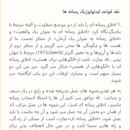
نقد قواعد ایدئولوژیک رسانه ها
1.
اخلاق رسانه ای را باید از دو موضع متفاوت، و البته مرتبط با
یکدیگر،نگاه کرد: «اخلاق رسانه ای به عنوان یک واقعیت» و
«اخلاق رسانه به عنوان یک آرمان». از منظر نخست ما از
هست ها و چگونگی ها سخن می گوییم و از منظر دوم از
بایدها و آرزوها و به تعبیر گیرتز
(1973,Geertz)
مرتبط با جهان
بینی ، که عبارت باشد از«الگوهایی برای هستی». اخلاق رسانه
ای با
«
الگوهایی از هستی» شکل می گیرد. مرز بین این دو
بسیار مبهم است و بسیاری اوقات این دو یکی انگاشته می
شوند
.
به هر تقدیر،شیوه های عمل پذیرفته شده و رایج در یک صنف
و جماعت -که توافق می کنیم آن ها را اجمالا اصحاب رسانه
بنامیم-، اخلاق رسانه ای است. این شیوه ها در عمل مرکب اند
از همان دو بخش: آن چه عمل می شود و آن چه بناست یا باید
عمل شود. «اخلاق رسانه ای»عبارت است از سبکی از زندگی،
و راه هایی نسبتا ثابت و در عین حال انعطاف پذیر برای