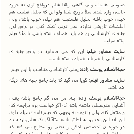
عمومی هست، ولی گاهی وقتا فیلم درواقع توی یه حوزه
خاصی وارد شده. مثلاً تاریخ، شما ولو این که تحلیل فیلمت هم
خیلی خوب باشه تحلیل فلسفیت هم خیلی خوب باشه، ولی
اطلاعات تاریخی نداری، نمی تونی کمک کنی. در واقع اون
جنبه ی کارشناسی رو هم باید همراه داشته باشی. یا مثلاً فیلم
رفته سراغ...
سایت مشاور فیلم:
این که می فرمایید در واقع جنبه ی
کارشناسی را هم باید همراه داشته باشد...
حجةالاسلام یوسف زاده:
یعنی کارشناسی متناسب با اون فیلم.
سایت مشاور فیلم:
گویا می گید که باید جامع جنبه های دیگه
هم باشد.
حجةالاسلام یوسف زاده:
بله. من می گم جامع باشه یعنی
آشنایی متوسطی داشته باشه که اگر خواست بره مراجعه کنه
و منتقل کنه، ولی با توجه به وجهی که فیلم نامه ی فیلم داره،
این باید اون وجه رو مسلط تر باشه. مثلاً اگر یک فیلم وارد شده
در حوزه ی تخصصی اخلاق و بحثی رو مطرح می کنه که
مختلفٌ فیه هست، توی ریزه کاری ها وارد شده که یک