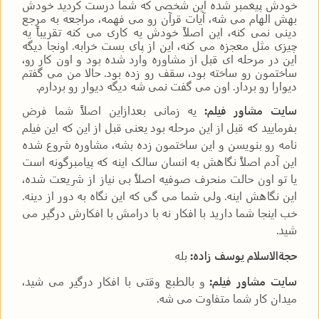
خودش پیغمبر شده این شخصی که شما درست کردید خودش
بهش الهام می شه، آیات قرآن رو می فهمه، مراجعه به مرجع
دینی نمی کنه، این اصلاً خودش یه کاری می کنه تقریباً یه
چیزی مثل معجزه می کنه، این از پای بست خرابه. اونجا دیگه
این در مرحله ای قبل از مشاوره وارد شده بود و اون کار رو،
ساختمون رو ساخته بود، سقف رو زده بود. حالا من می گفتم
دیوارا رو بردار. اون می گفت نمی شه دیگه دیوار رو بردارم.
سایت مشاور فیلم:
یه زمانی بعدازاین اصلاً شما فرض
بفرمایید که قبل از این مرحله بود یعنی قبل از این که این فیلم
نامه رو بنویسن و این ساختمون زده بشه، مشاوره شروع شده
این آدم اصلاً نگاهش به انسان سالک اینه که پیامبرگونه است
یا تو اون حالت منحرف صوفیه اصلاً بی نیاز از شریعت شده،
این نگاهش اینه. ولی شما می گی که این نگاه به دور از دینه.
خب اینجا شما دارید با افکار نه با درامش با افکارش درگیر می
شید.
حجةالاسلام یوسف زاده:
بله
سایت مشاور فیلم:
و بالطبع وقتی با افکار درگیر می شید،
میدان کار شما متفاوت می شه.