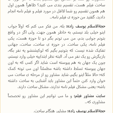
ساخت فیلم هست، تقسیم بندی می کنید؟ ظاهراً همون اول
هم همون تقسیم رو شما لااقل در مورد فیلم و فیلم نامه انجام
دادید، گفتید من حوزه ی فیلم نامه...
حجةالاسلام یوسف زاده:
بله. من فکر می کنم که اولاً جواب
اینو خیلی بلد نیستم، به خاطر همون جهت. ولی اگر در واقع
بتونم جوابی بدم، من می تونم بگم دو تا حوزه هست، یکی
فیلم نامه، یکی ساخت. در حوزه ی ساخت، ساخت، جهانی
تفکیک شده نیست که بتونیم بگیم که لوکیشنشو یه نفر بگه،
بازیگرش رو یک نفر می آد. البته نظر ابتداییه خیلی وارد نیستم،
چون یک جهان به هم پیوسته است شاید اگر کسی که به اون
جهان پیوسته تسلط داشته باشه مطمئناً اون می تونه کمک
کنه؛ حالا مثلاً اینو بگیم، شاید مشاور رو از مرحله ی ساخت می
خوان وارد کنن. حتماً این مشاور باید آشنایی به ساخت داشته
باشه؛ یعنی مشکل فیلم نامه ندارند، مشکل ساخت دارند.
سایت مشاور فیلم:
و ما می توانیم این مشاور رو تخصصاً
مشاوری که...
حجةالاسلام یوسف زاده:
مشاورِ هنگام ساخت.