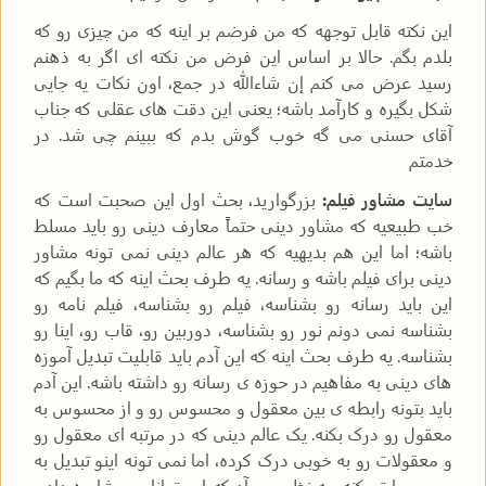
این نکته قابل توجهه که من فرضم بر اینه که من چیزی رو که
بلدم بگم. حالا بر اساس این فرض من نکته ای اگر به ذهنم
رسید عرض می کنم إن شاءالله در جمع، اون نکات یه جایی
شکل بگیره و کارآمد باشه؛ یعنی این دقت های عقلی که جناب
آقای حسنی می گه خوب گوش بدم که ببینم چی شد. در
خدمتم
سایت مشاور فیلم:
بزرگوارید، بحث اول این صحبت است که
خب طبیعیه که مشاور دینی حتماً معارف دینی رو باید مسلط
باشه؛ اما این هم بدیهیه که هر عالم دینی نمی تونه مشاور
دینی برای فیلم باشه و رسانه. یه طرف بحث اینه که ما بگیم که
این باید رسانه رو بشناسه، فیلم رو بشناسه، فیلم نامه رو
بشناسه نمی دونم نور رو بشناسه، دوربین رو، قاب رو، اینا رو
بشناسه. یه طرف بحث اینه که این آدم باید قابلیت تبدیل آموزه
های دینی به مفاهیم در حوزه ی رسانه رو داشته باشه. این آدم
باید بتونه رابطه ی بین معقول و محسوس رو و از محسوس به
معقول رو درک بکنه. یک عالم دینی که در مرتبه ای معقول رو
و معقولات رو به خوبی درک کرده، اما نمی تونه اینو تبدیل به
محسوسات بکنه، به نظر می آد که این توانایی مشاوره دادن