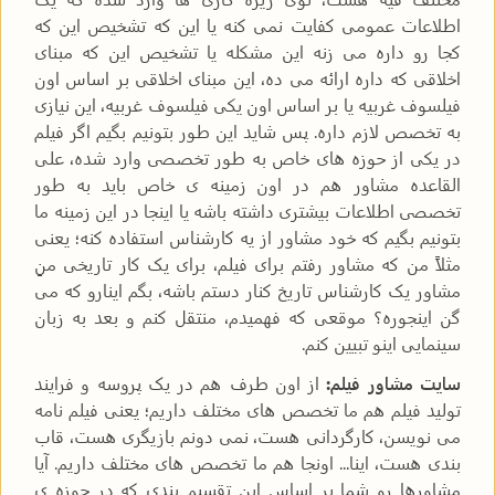
اطلاعات عمومی کفایت نمی کنه یا این که تشخیص این که
کجا رو داره می زنه این مشکله یا تشخیص این که مبنای
اخلاقی که داره ارائه می ده، این مبنای اخلاقی بر اساس اون
فیلسوف غربیه یا بر اساس اون یکی فیلسوف غربیه، این نیازی
به تخصص لازم داره. پس شاید این طور بتونیم بگیم اگر فیلم
در یکی از حوزه های خاص به طور تخصصی وارد شده، علی
القاعده مشاور هم در اون زمینه ی خاص باید به طور
تخصصی اطلاعات بیشتری داشته باشه یا اینجا در این زمینه ما
بتونیم بگیم که خود مشاور از یه کارشناس استفاده کنه؛ یعنی
مثلاً من که مشاور رفتم برای فیلم، برای یک کار تاریخی منِ
مشاور یک کارشناس تاریخ کنار دستم باشه، بگم اینارو که می
گن اینجوره؟ موقعی که فهمیدم، منتقل کنم و بعد به زبان
سینمایی اینو تبیین کنم.
سایت مشاور فیلم:
از اون طرف هم در یک پروسه و فرایند
تولید فیلم هم ما تخصص های مختلف داریم؛ یعنی فیلم نامه
می نویسن، کارگردانی هست، نمی دونم بازیگری هست، قاب
بندی هست، اینا... اونجا هم ما تخصص های مختلف داریم. آیا
مشاورها رو شما بر اساس این تقسیم بندی که در حوزه ی