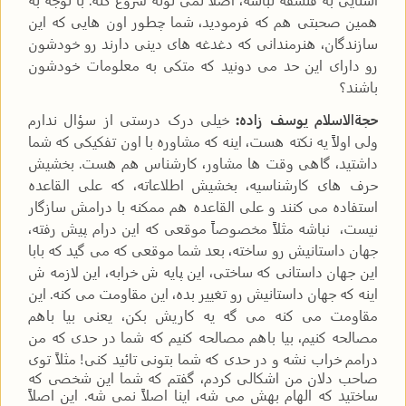
همین صحبتی هم که فرمودید، شما چطور اون هایی که این
سازندگان، هنرمندانی که دغدغه های دینی دارند رو خودشون
رو دارای این حد می دونید که متکی به معلومات خودشون
باشند؟
حجةالاسلام یوسف زاده:
خیلی درک درستی از سؤال ندارم
ولی اولاً یه نکته هست، اینه که مشاوره با اون تفکیکی که شما
داشتید، گاهی وقت ها مشاور، کارشناس هم هست. بخشیش
حرف های کارشناسیه، بخشیش اطلاعاته، که علی القاعده
استفاده می کنند و علی القاعده هم ممکنه با درامش سازگار
نیست، نباشه مثلاً مخصوصاً موقعی که این درام پیش رفته،
جهان داستانیش رو ساخته، بعد شما موقعی که می گید که بابا
این جهان داستانی که ساختی، این پایه ش خرابه، این لازمه ش
اینه که جهان داستانیش رو تغییر بده، این مقاومت می کنه. این
مقاومت می کنه می گه یه کاریش بکن، یعنی بیا باهم
مصالحه کنیم، بیا باهم مصالحه کنیم که شما در حدی که من
درامم خراب نشه و در حدی که شما بتونی تائید کنی!
مثلاً توی
صاحب دلان من اشکالی کردم، گفتم که شما این شخصی که
ساختید که الهام بهش می شه، اینا اصلاً نمی شه. این اصلاً