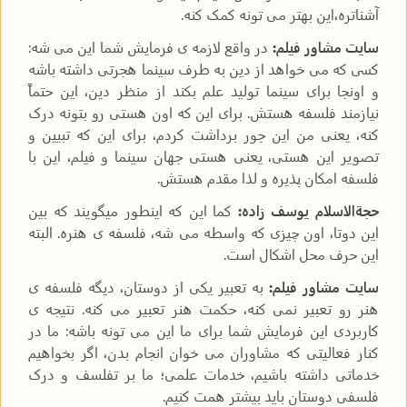
آشناتره،این بهتر می تونه کمک کنه.
سایت مشاور فیلم:
در واقع لازمه ی فرمایش شما این می شه:
کسی که می خواهد از دین به طرف سینما هجرتی داشته باشه
و اونجا برای سینما تولید علم بکند از منظر دین، این حتماً
نیازمند فلسفه هستش. برای این که اون هستی رو بتونه درک
کنه، یعنی من این جور برداشت کردم، برای این که تبیین و
تصویر این هستی، یعنی هستی جهان سینما و فیلم، این با
فلسفه امکان پذیره و لذا مقدم هستش.
حجةالاسلام یوسف زاده:
کما این که اینطور میگویند که بین
این دوتا، اون چیزی که واسطه می شه، فلسفه ی هنره. البته
این حرف محل اشکال است.
سایت مشاور فیلم:
به تعبیر یکی از دوستان، دیگه فلسفه ی
هنر رو تعبیر نمی کنه، حکمت هنر تعبیر می کنه. نتیجه ی
کاربردی این فرمایش شما برای ما این می تونه باشه: ما در
کنار فعالیتی که مشاوران می خوان انجام بدن، اگر بخواهیم
خدماتی داشته باشیم، خدمات علمی؛ ما بر تفلسف و درک
فلسفی دوستان باید بیشتر همت کنیم.