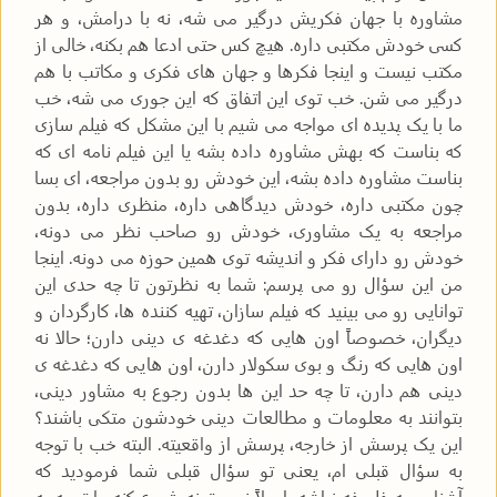
مشاوره با جهان فکریش درگیر می شه، نه با درامش، و هر
کسی خودش مکتبی داره. هیچ کس حتی ادعا هم بکنه، خالی از
مکتب نیست و اینجا فکرها و جهان های فکری و مکاتب با هم
درگیر می شن. خب توی این اتفاق که این جوری می شه، خب
ما با یک پدیده ای مواجه می شیم با این مشکل که فیلم سازی
که بناست که بهش مشاوره داده بشه یا این فیلم نامه ای که
بناست مشاوره داده بشه، این خودش رو بدون مراجعه، ای بسا
چون مکتبی داره، خودش دیدگاهی داره، منظری داره، بدون
مراجعه به یک مشاوری، خودش رو صاحب نظر می دونه،
خودش رو دارای فکر و اندیشه توی همین حوزه می دونه. اینجا
من این سؤال رو می پرسم: شما به نظرتون تا چه حدی این
توانایی رو می بینید که فیلم سازان، تهیه کننده ها، کارگردان و
دیگران، خصوصاً اون هایی که دغدغه ی دینی دارن؛ حالا نه
اون هایی که رنگ و بوی سکولار دارن، اون هایی که دغدغه ی
دینی هم دارن، تا چه حد این ها بدون رجوع به مشاور دینی،
بتوانند به معلومات و مطالعات دینی خودشون متکی باشند؟
این یک پرسش از خارجه، پرسش از واقعیته. البته خب با توجه
به سؤال قبلی ام، یعنی تو سؤال قبلی شما فرمودید که
آشنایی به فلسفه نباشه، اصلاً نمی تونه شروع کنه. با توجه به