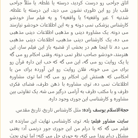
اتاق جراحی رو درست کردید، درسته یا غلطه. یا مثلاً جراحی
قلب باز رو این طوری نشون می دید، این درسته یا غلطه.
شدنیه ؟ غیر واقعیه؟ یا واقعیه؟ و یه فیلم ساز خودشو
کارشناس پزشکی نمی دونه و به این اطلاعات خودشو نیازمند
می دونه. یک مشاوره دینی و مذهبی اطلاعات دینی مذهبی
می ده، یک کارشناس دینی مذهبی، اطلاعات دینی مذهبی
می ده. تا اینجا هم در بخشی از قضیه باز این فیلم ساز، این
هنرمند، خودشو صاحب نظر نمی دونه. وقتی احکام رو می گه
یا یک روایت رو می گه، این می گه که خب این داره قرآن رو
برای من می خونه، فلان روایت رو این آورده برای من یا
احکامی که هستش این احکام رو می گه؛ اما توی مشاوره
اطلاعات نمی ده، توی مشاوره با ذهن طرف، فضای فکری
طرف و با مکتب طرف به آرامی درگیر می شه. یک تفاوتی بین
مشاوره و کارشناسی این جوری وجود داره.
حجةالاسلام یوسف زاده:
مثل کارشناس تاریخ، تاریخ مقدس.
سایت مشاور فیلم:
بله. توی کارشناسی نهایت این سازنده ی
فیلم می گه که با درام من این جوری جور درنمی آد؛ یعنی
مشکل درام پیدا می کنه، یه جوری حل می کنه؛ اما توی بحث