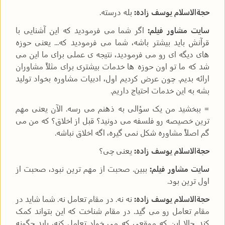
حجةالاسلام یوسف زاده:
بله درسته.
سایت مشاور فیلم:
اگر شما می فرمودید که این آشنایی با
قرآنش باید بیشتر باشه، شما می فرمودید که... یعنی حوزه
های دیگه ای رو می فرمودید، نتیجه ی عملی برای ما این می
شد که ما تو اون حوزه ها خدمات بیشتری برای مثلاً مشاوران
ارائه بدیم. چون عرض کردیم اول، ادبیات مشاوره بخواد تولید
بشه به این خدمات احتیاج داریم.
= ببخشید من یک سؤالی به ذهنم می رسه. الآن یعنی مهم
ترین خصیصه رو فلسفه می دونید؟ قبل از اخلاق؟ که من می
گم اصلاً مشاوره شکل نمی گیره، اگه اخلاق نباشه.
حجةالاسلام یوسف زاده:
یعنی چی؟
سایت مشاور فیلم:
ببین. صحبت از مهم ترین نبود، صحبت از
اول ترین بود.
حجةالاسلام یوسف زاده:
نه نه. در مقام تعامل نه. شما شاید در
مقام تعامل رو می گید. در مقام شناخت که این بتواند کمک
کند. حالا این که موقعی که می خواد تعامل کنه، باید چگونه