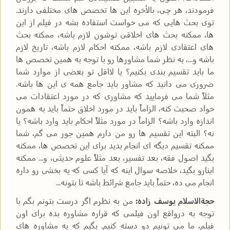
فرمودند، هر چی، بالأخره این ها تخصص های مختلفی دارند.
توی بحث هایی که می خواست استفاده بشه در فیلم از این
ها، ممکنه بحث های اخلاقی توشون لازم باشه، ممکنه بحث
های اعتقادی لازم باشه، ممکنه احکام لازم باشه، تاریخ لازم
باشه و...، به نظر شما مشاورها رو با توجه به همین تخصص ها
ما باید تقسیم بندی بکنیم؟ یا لااقل تو بعضی از موارد شما
ضروری می دانید که مشاور باید جامع همه ی این ها باشه.
مثلاً شما می فرمایید که مشاوری که در مورد اعتقادات می
خواد صحبت کنه، الزاماً باید در مورد اخلاق حتماً باید به همون
اندازه وارد باشه؟ الزاماً در مورد مثلاً احکام باید وارد باشه؟ یا
نه؟ البته این تقسیم ها رو من دارم همین جور می گم، شما
ممکنه تقسیم دیگه ای انجام بدید برای این تخصص ها، ممکنه
بگید اصول فقه، بعد تفسیر، بعد مثلاً علوم حدیثی، و... ممکنه
اینارو بگید، خلاصه سوال اینه که آیا کسی که یه بخشی رو داره
انجام می ده، حتماً باید جامع شرائط باشه تا بتونه...
حجةالاسلام یوسف زاده:
من به نظرم اگر درست بتونم بگم با
توجه به درواقع اون فیلمی که قراره مشاوره بده برای اون
فیلم، ما می تونیم دو دسته کنیم. بگیم که یه مشاوره های