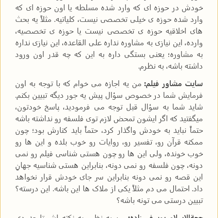
خودش در حوزه ای که وارد شده مسلطه یا اون حوزه ای که
وارد شده حوزه ی خیلی تخصصی نیست، کلیاتیه. مثلاً یه بحث
های اخلاقیه حوزه ی تخصصی نیست یا حوزه ی تخصصیه،
وارده، این نیازی به مشاوره نداره علی القاعده، این نیازی نداره
به مشاوره؛ یعنی بستگی داره به این که چه قدر اون ورود
داشته باشه، به نظرم.
سایت مشاور فیلم:
من یه اجازه می خوام که با توجه به اون
فرمایش شما در خصوص سؤال پیش یه جور دیگه تبیین بکنم.
شاید شما به سؤال قبل توجه می فرمودید، پاسخ خودتون،
میگفتید که اگر ایشون تمحض لازم توی فلسفه رو نداشته باشه
حتماً نباید به خودش واگذار کرد، حتماً باید کنارش بود؛ چون
ممکنه قرآن رو، تفسیر رو، روایات رو خوب بلده و این ها رو
خوب خونده، ولی این ها رو چون هستی شناسی فیلم رو نمی
دونه، چون فلسفه رو نمی دونه، بنابراین هستی شناسیه جهانِ
این قصه رو نمی دونه بنابراین سر جای خودش قرار نخواهد
داد. احتمال می دم مثلاً یکی از ملاک ها این باشه. این درسته؟
تبیین درستی می تونه باشه؟
حجةالاسلام یوسف زاده:
من به نظرم یه نکته اش تا حدودی