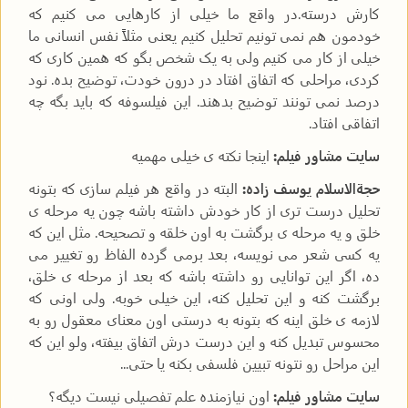
کارش درسته.در واقع ما خیلی از کارهایی می کنیم که
خودمون هم نمی تونیم تحلیل کنیم یعنی مثلاً نفس انسانی ما
خیلی از کار می کنیم ولی به یک شخص بگو که همین کاری که
کردی، مراحلی که اتفاق افتاد در درون خودت، توضیح بده. نود
درصد نمی تونند توضیح بدهند. این فیلسوفه که باید بگه چه
اتفاقی افتاد.
سایت مشاور فیلم:
اینجا نکته ی خیلی مهمیه
حجةالاسلام یوسف زاده:
البته در واقع هر فیلم سازی که بتونه
تحلیل درست تری از کار خودش داشته باشه چون یه مرحله ی
خلق و یه مرحله ی برگشت به اون خلقه و تصحیحه. مثل این که
یه کسی شعر می نویسه، بعد برمی گرده الفاظ رو تغییر می
ده، اگر این توانایی رو داشته باشه که بعد از مرحله ی خلق،
برگشت کنه و این تحلیل کنه، این خیلی خوبه. ولی اونی که
لازمه ی خلق اینه که بتونه به درستی اون معنای معقول رو به
محسوس تبدیل کنه و این درست درش اتفاق بیفته، ولو این که
این مراحل رو نتونه تبیین فلسفی بکنه یا حتی...
سایت مشاور فیلم:
اون نیازمنده علم تفصیلی نیست دیگه؟