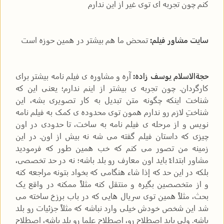
کنم چون تجربه ای توی غیر از این ندارم
سایت مشاور فیلم:
تمحض ما هم بیشتر در همین حوزه است
حجةالاسلام یوسف زاده:
آره و مشاوره ی فیلم نامه بیشتر برای
کارگردان. چون تجربه ی بیشتر از اینم ندارم؛ یعنی این که
شناخت اینکه چگونه متن تبدیل به کار تصویری بشه، این
شناختِ لازم رو ندارم همون توی محدوده ی کمک به فیلم نامه
نویس و از مرحله ی فیلم نامه به ساخت، تا حدودی در اون
چیزی که داستان فیلم گفته می شه نه بیش از اون. در این
زمینه من تصور می کنم که خب همین طور که فرمودید
مشاور ابتداءً باید اون معارف رو بلد باشه؛ نه در حد تخصصی،
بلکه در این حد که إذا شاء هنگامی که بخواد بتونه مراجعه کنه
و از متخصصین بگیره و منتقل کنه مثلاً ممکنه در واقع یک
بحث، مثلاً همین توی سریال هایی که در باب برزخ ساخته می
شد این شخص خودش خیلی وارد نباشه که مثلاً جزئیات رو بلد
باشه. ولی باید اصطلاح رو، اصطلاح علما رو بلد باشه، اصطلاح