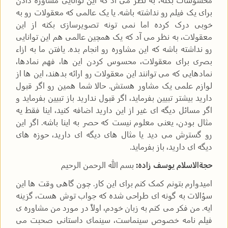
برای یک فیلم رو نداشته باشه. یا یک عالمی که معقولات رو به
خوبی درک کرده اما نمی تونه تصویرسازی بکنه از این
معقولات، به نظر می آد که یک همچین عالمی هم این توانایی
رو نداشته باشه که این مشاوره رو انجام بده. یافتن ما به ازاء
بصری برای معقولات، محسوس کردن این ها، فهم نمادها،
نمادهایی که می توانند این معقولات رو ارائه بدهند، این ها از
لوازم علمی یک مشاور هستش. حالا شما همین رو اگر قبول
دارید بیشتر تبیین بفرماید، اگر قبول ندارید باز تبیین بفرماید و
اگر مسائل دیگه ای غیر از این دارید اضافه کنید، اینا فقط یه
مثال بودن، یعنی معلوم نیست که حصر به اینا باشه. اگر این
رو گسترش می دید یا مثال های دیگه ای دارید، حوزه های
دیگه ای دارید، باز بفرماید.
حجةالاسلام یوسف زاده:
بسم الله الرحمن الرحیم
امیدوارم بتونم کمک کنم برای این کار. چون گاهی وقت ها این
سؤالات به گونه ای طراحی شده که جواب توش هست، گزینه
ایه. من فکر می کنم به زبان خودم، اولاً در مورد من مشاوره ی
فیلم نامه خصوص سینماست، سینمای داستانی صحبت می