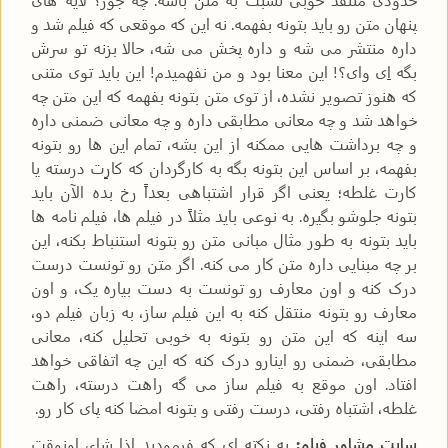
پنهان متن رو باید بتونه بفهمه. نه این که موقعی که فیلم شد و
داره منتشر می شه و داره پخش می شه، حالا بزنه تو سرش
بگه اِی وای؟! این معنا بود و من نفهمیدم! این باید توی متنی
که هنوز تصویر نشده، از توی متن بتونه بفهمه که این متن چه
خواهد شد و چه معانی مطابقی داره و چه معانی ضمنی داره
و چه برداشت هایی ممکنه از این بشه، تمام این ها رو بتونه
بفهمه، بر اساس این بتونه بگه به کارگردان که کارِت درسته یا
کارت غلطه؛ یعنی اگر قرار اشتباهی بعداً رخ بده الآن باید
بتونه جلوشو بگیره. به نوعی باید مثلاً در فیلم ها، فیلم نامه ها
باید بتونه به طور مثال مبانی متن رو بتونه استنباط بکنه، این
بر چه مبنایی داره متن کار می کنه. اگر متن رو تونست درست
درک کنه و اون معارف رو تونست به دست بیاره یک، و اون
معارف رو بتونه منتقل کنه به این فیلم ساز، به زبان فیلم دو،
سه اینه که این متن رو بتونه به خوبی تحلیل کنه، معانی
مطابقی، ضمنی رو اینارو درک کنه که این چه اتفاقی خواهد
افتاد. اون موقع به فیلم ساز می گه راهت درسته، راهت
غلطه، اشتباه رفتی، درست رفتی و بتونه امضا کنه پای کار رو.
سایت مشاور فیلم:
یه نکته ای که فرمودید إذا شاء، اونوقت