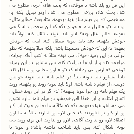
این فن رو بلد باشه تا موقعی که بحث های آخرتی مطرح می
شه، بحث های برزخی مطرح می شه، اونو تبدیل بکنه به
مفاهیمی که این فیلم ساز بتونه بفهمه. مثلاً بحث «عالَمِ مثال»
رو باید بتونه تنزل بده یه جوری بگه که این شخص دانشگاهی
بفهمه. عالمِ مثال چیه؟ اینو باید بتونه منتقل کنه. اولاً باید
خودش بفهمه، بعد باید بتونه منتقل کنه. اینی که خودش
بفهمه نه این که خودش مستنبط باشه. بلکه مثلاً بفهمه که نظر
قرآنی در این زمینه چیه؟، می تونه مثلاً به کتب آقای جوادی
مراجعه کنه و از اونجا دریافت کنه. پس مشاور در این زمینه
توقعی که ازش می ره اینه که بتونه اون معانی رو منتقل کنه.
ثانیاً مشاور باید بتونه مثلاً در فیلم نامه، باید بتونه خوانش
درستی از فیلم داشته باشه. اولاً باید بتونه روند رو بفهمه، روند
یک فیلم نامه رو. چرا بتونه بفهمه؟ که اگر در این روند خطایی
اتفاق افتاده و این خطا الآن خودشو در فیلم نامه داره نشون
می ده، اینو بتونه بفهمه. بگه که مثلاً شما به این جهت این کار
رو از کار در نیاوردید که حس لازم رو ندارید مثلاً. شما اون
اعتقاد لازم رو ندارید، آگاهی لازم رو ندارید. این توی روند می
تونه اشکال کنه. پس باید شناخت داشته باشه؛ و بتونه تا
حدودی منتقد خوبی نسبت به متن باشه. چه جور؟ لایه های