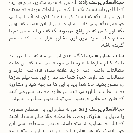
حجةالاسلام یوسف زاده:
بله. من به نظرم مشاور، در واقع اینه
که آیا اون باید تبعیت بکنه یا نکنه این الزامات بیرونیه که ممکنه
اون سازمان بگه که تبعیت کن یا تبعیت نکن، اصلاً درامو نمی
خواهیم دیگه. ولی ذات مشاوره بیش از این نیست که بهش
بگه، اون کسی که در واقع می تونه بگه که من انجام می دم یا
نمیدم، فیلم سازه. چون اون مشاور، قرار نیست که تصمیم
گیرنده باشه.
سایت مشاور فیلم:
حالا گام بعدی این می شه که شما می آیید
با یک فیلم سازها یا هنرمندانی مواجه می شید که این ها یه
مطالعات ماقبلی دینی دارند، علاقه مندی های دینی دارند و
مطالعات هم دارند، خب؟ شما چند نفر از این تیپ فیلم سازها
رو تصور بکنید. حالا شما باید با این ها مواجهه کنید و مشاوره
به این ها بدید یا ارزیابی کنید این ها رو. چه قدر حس می کنید
که چنین آدم هایی خودشون می تونند بدون مشاور دربیاورند.
حجةالاسلام یوسف زاده:
من به نظرم این به اصطلاح متفاوته
یا مقول به تشکیکه. بعضی ها ممکنه مثلاً چنان مسلط باشند
که نیاز به مشاوره نداشته باشند خودش مسلطه؛ یعنی این
جور نیست که هر فیلم سازی نیاز به مشاور داشته باشه