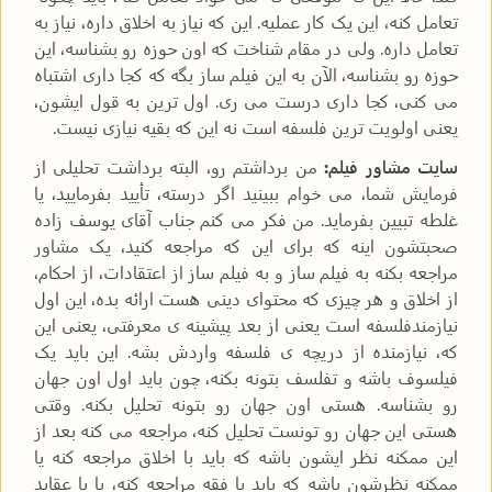
تعامل کنه، این یک کار عملیه. این که نیاز به اخلاق داره، نیاز به
تعامل داره. ولی در مقام شناخت که اون حوزه رو بشناسه، این
حوزه رو بشناسه، الآن به این فیلم ساز بگه که کجا داری اشتباه
می کنی، کجا داری درست می ری. اول ترین به قول ایشون،
یعنی اولویت ترین فلسفه است نه این که بقیه نیازی نیست.
سایت مشاور فیلم:
من برداشتم رو، البته برداشت تحلیلی از
فرمایش شما، می خوام ببینید اگر درسته، تأیید بفرمایید، یا
غلطه تبیین بفرماید. من فکر می کنم جناب آقای یوسف زاده
صحبتشون اینه که برای این که مراجعه کنید، یک مشاور
مراجعه بکنه به فیلم ساز و به فیلم ساز از اعتقادات، از احکام،
از اخلاق و هر چیزی که محتوای دینی هست ارائه بده، این اول
نیازمندفلسفه است یعنی از بعد پیشینه ی معرفتی، یعنی این
که، نیازمنده از دریچه ی فلسفه واردش بشه. این باید یک
فیلسوف باشه و تفلسف بتونه بکنه، چون باید اول اون جهان
رو بشناسه. هستی اون جهان رو بتونه تحلیل بکنه. وقتی
هستی این جهان رو تونست تحلیل کنه، مراجعه می کنه بعد از
این ممکنه نظر ایشون باشه که باید با اخلاق مراجعه کنه یا
ممکنه نظرشون باشه که باید با فقه مراجعه کنه، یا با عقاید