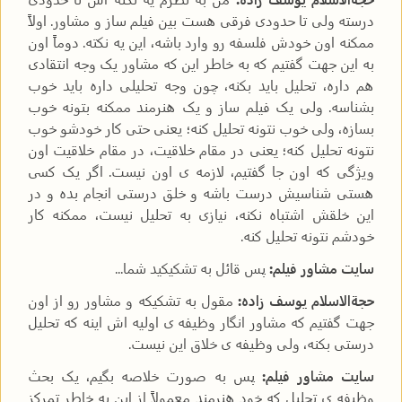
درسته ولی تا حدودی فرقی هست بین فیلم ساز و مشاور. اولاً
ممکنه اون خودش فلسفه رو وارد باشه، این یه نکته. دوماً اون
به این جهت گفتیم که به خاطر این که مشاور یک وجه انتقادی
هم داره، تحلیل باید بکنه، چون وجه تحلیلی داره باید خوب
بشناسه. ولی یک فیلم ساز و یک هنرمند ممکنه بتونه خوب
بسازه، ولی خوب نتونه تحلیل کنه؛ یعنی حتی کار خودشو خوب
نتونه تحلیل کنه؛ یعنی در مقام خلاقیت، در مقام خلاقیت اون
ویژگی که اون جا گفتیم، لازمه ی اون نیست. اگر یک کسی
هستی شناسیش درست باشه و خلق درستی انجام بده و در
این خلقش اشتباه نکنه، نیازی به تحلیل نیست، ممکنه کار
خودشم نتونه تحلیل کنه.
سایت مشاور فیلم:
پس قائل به تشکیکید شما...
حجةالاسلام یوسف زاده:
مقول به تشکیکه و مشاور رو از اون
جهت گفتیم که مشاور انگار وظیفه ی اولیه اش اینه که تحلیل
درستی بکنه، ولی وظیفه ی خلاق این نیست.
سایت مشاور فیلم:
پس به صورت خلاصه بگیم، یک بحث
وظیفه ی تحلیل که خود هنرمند معمولاً از این به خاطر تمرکز