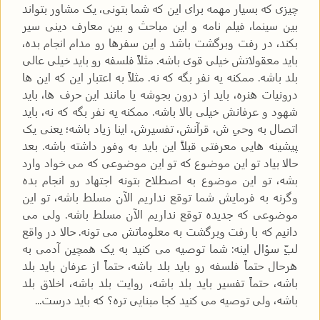
چیزی که بسیار مهمه برای این که شما بتونی، یک مشاور بتواند
بین سینما، فیلم نامه و این مباحث و بین معارف دینی سیر
بکند، در رفت وبرگشت باشد و این سفرها رو مدام انجام بده،
باید معقولاتش خیلی قوی باشه. مثلاً فلسفه رو باید خیلی عالی
بلد باشه. ممکنه یه نفر بگه که نه. مثلاً به اعتبار این که این ها
درونیات هنره، باید از درون بجوشه یا مانند این حرف ها، باید
شهود و عرفانش خیلی بالا باشه. ممکنه یه نفر بگه که نه، باید
اتصال به وحیِ ش، قرآنش، تفسیرش، اینا زیاد باشه؛ یعنی یک
پیشینه هایی معرفتی قبلاً این باید به وفور داشته باشه. بعد
حالا بیاد تو این موضوع که تو این موضوعی که می خواد وارد
بشه، تو این موضوع به اصطلاح بتونه اجتهاد رو انجام بده
وگرنه به فرمایش شما توقع نداریم الآن مسلط باشه، تو این
موضوعی که جدیده توقع نداریم الآن مسلط باشه. ولی می
دانیم که با رفت وبرگشت به معلوماتش می تونه. حالا در واقع
لبِّ سؤال اینه: شما توصیه می کنید به یک همچین آدمی به
هرحال حتماً فلسفه رو باید بلد باشه، حتماً از عرفان باید بلد
باشه، حتماً تفسیر باید بلد باشه، روایت بلد باشه، اخلاق بلد
باشه، ولی توصیه می کنید کجا مبنایی تره؟ که باید درست...