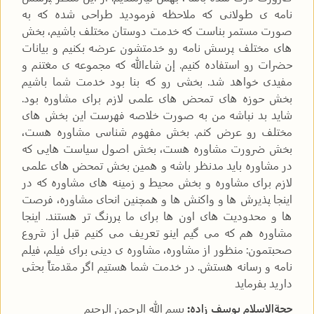
نامه ی طولانی که ملاحظه فرمودید طراحی شده که به
صورت مستمر بناست که خدمت دوستان مختلف باشیم، بخش
های مختلف پرسش نامه رو خدمتشون عرضه بکنیم و بیانات
حضرات رو استفاده کنیم. إن شاءالله که مجموعه ی مغتنم و
مفیدی خواهد شد. بخشی رو که بنا بود خدمت شما باشیم
بخش حوزه های تمحض های علمی لازم برای مشاوره بود.
شاید بد نباشه من به صورت خلاصه فهرست این بخش های
مختلف رو عرض کنم. بخش مفهوم شناسی مشاوره هست،
بخش ضرورت مشاوره هست، بخش اصول سیاست هایی که
در مشاوره باید مدنظر باشه و همین بخش تمحض های علمی
لازم برای مشاوره و بخش محیط و زمینه های مشاوره که در
اینجا پذیرش ها و واکنش ها و همچنین انحای مشاوره، فرصت
ها و محدودیت های اون ها برای ما پررنگ تر هستند. اینجا
مشاوره هم که می گیم اینو تعریف می کنیم قبل از شروع
صحبتمون: منظور از مشاوره، مشاوره ی دینی برای فیلم، فیلم
نامه و رسانه هستش. در خدمت شما هستیم اگر مقدمتاً بحثی
دارید بفرماید
حجةالاسلام یوسف زاده:
بسم الله الرحمن الرحیم