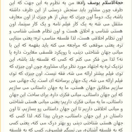
حجةالاسلام یوسف زاده:
من به نظرم به این جهت که این
طرف چون مشاور باید سنجش درستی از این طرف داشته
باشه، یک. دوماً اون چیزی که بیش از هر چیزی از اون معارف
منتقل می شه به یک کار فیلم نامه و یک کار سینما، اون
هستی شناسی و اخلاق هست و اون نظام هستی شناسی و
اون نظام اخلاقی هست، لذا فلسفه مناسب تره؛ یعنی مبنایی
تره. یعنی موقعی که مراجعه می کنه باید بفهمه که این با
مبانی جهان شناختی دینی، با رویکرد فلسفی مغایرت داره یا
نه؟ لذا من فکر می کنم که کسی که فلسفه بلد باشه، این
نزدیک تره به اجتهاد مورد نظر برای مشاوره. چون اون چیزی که
توی فیلم بیشتر ارائه می شه، فقه نیست. اون چیزی که توی
فیلم ارائه می شه، یک جهان برساخته ای است. یک جهانی می
سازیم مطابق جهان هستی، ما یه جهان داستانی می سازیم
که این جهان داستانی، مبانی فکری داره. برای ساخت این جهان
داستانی، ما یه مبانی فکری داریم؛ یعنی مبانی هستی شناختی
و مبانی اخلاقی داریم تا این جهان داستانی رو بسازیم، تا اون
داستان در این جهان داستانی، جریان پیدا کنه. لذا کسی که
جهان هستی شناختی دینی رو بهتر درک می کنه، یعنی کسی
که به فلسفه آشناتره، من نمیگم فیلسوف، کسی که به فلسفه