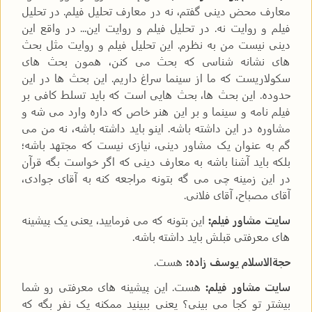
معارف محض دینی گفتم، نه در معارف تحلیل فیلم. در تحلیل
فیلم و روایت نه. در تحلیل فیلم و روایت این... در واقع این
دینی نیست من به نظرم. این تحلیل فیلم و روایت مثل بحث
های نشانه شناسی که بحث می کنن، همون بحث های
سکولاریست که ما از سینما سراغ داریم. این بحث ها در این
حدوده. این بحث ها، بحث هایی است که باید تسلط کافی بر
فیلم نامه و سینما و بر این هنر خاص که داره وارد می شه و
مشاوره در این داشته باشه. اینو باید داشته باشه، نه من می
گم به عنوان یک مشاور دینی، نیازی نیست که مجتهد باشه؛
بلکه باید آشنا باشه به معارف دینی که اگر خواست بگه قرآن
در این زمینه چی می گه بتونه مراجعه کنه به آقای جوادی،
آقای مصباح، آقای فلانی.
سایت مشاور فیلم:
این بتونه که می فرمایید، یعنی یک پیشینه
های معرفتی قبلش باید داشته باشه.
حجةالاسلام یوسف زاده:
هست.
سایت مشاور فیلم:
هست. این پیشینه های معرفتی رو شما
بیشتر تو کجا می بینی؟ یعنی ببینید ممکنه یک نفر بگه که