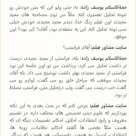
حجةالاسلام یوسف زاده:
نه. حتی ولو این که متن خودش رو
نتونه تحلیل تفسیری کنه. مثلاً من توی مصاحبه های مجید
مجیدی اون فیلم رنگ خدا، دیدم مجید مجیدی خودش خیلی
نمی تونه تحلیل کنه. این یه منتقدی بود، آقای؟ کی بود؟ اون
موقع...
سایت مشاور فیلم:
آقای فراستی؟
حجةالاسلام یوسف زاده:
بله، فراستی از مجید مجیدی درست
تر داشت تحلیل می کرد، برداشت من تو اون جلسه این بود
فراستی از مجید مجیدی بهتر داشت توضیح می داد. بله آقای
مجیدی موقعی که مراحل خلق رو می گفت، لوازم رو می
گفت، خب درست می گفت. ولی درتحلیل متن، فراستی مسلط
تر بود.
سایت مشاور فیلم:
عرض کنم که در بحث بعدی به این نکته
بپردازیم که علوم دینی تخصص های مختلف داره. در تقسیم
معروف و رایج، اعتقادات، اخلاق، احکام. تقسیمات دیگه ای که
هست مثلاً بعضی ها گفتند احکام، نظامات، رویه ها،
اعتقادات، اصول یه همچین تقسیماتی هم هست که بزرگان