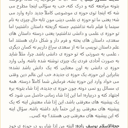
بتونه مراجعه کنه و درک کنه، خب یه سؤالی اینجا مطرح می
شه که اینجا توی حوزه ی موضوعی کاملاً جدید داره وارد می
شه؛ یعنی ما تو حوزه ی علمی دینی مون تابه حال چیزی به نام
سینما یا فیلم نامه نداشتیم. جسته گریخته داستان داشتیم؛ اما
تو حوزه ی علمی و دانشی نداشتیم؛ یعنی درسته داستان های
سعدی، داستان های پخته و فرم دار و شکل داری هستند اما
علم داستان نویسی ما نه از سعدی سراغ داریم نه کسان دیگری
، علمی به صورتی که تو حوزه ی دانشی باشد. چرا، مثلاً شاید
به صورت آحادی فردی یک چیزی نوشته شده باشه. ولی وارد
حوزه ی دانشی به اون معنایی که یک دانش باشد نشده؛
بنابراین این حوزه، یک حوزه ی جدیده. خب این عالم دین وقتی
می خواد وارد این حوزه بشه، فرمایش شما کاملاً درسته. همه
ی مسائل رو نمی دونه. چون حوزه ی جدیده، إذا شاء بتونه بره
اجتهاد کنه و دربیاره؛ اما این إذا شاء زمانی حاصل می شود که
یک پیشینه های معرفتی باشد، این إذا شاء معنیش اینه که یک
پیشینه های معرفتی رو این حتماً باید داشته باشه. سؤال اینه
که این پیشینه های معرفتی چی هستند؟ چه کسی...
حجةالاسلام یوسف زاده:
البته من إذا شاء رو در حوزه ی خود