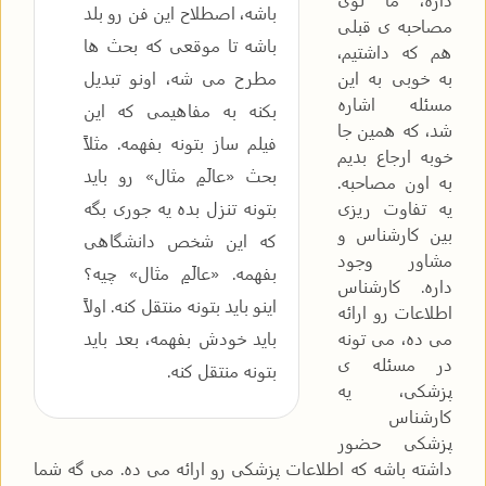
باشه، اصطلاح این فن رو بلد
مصاحبه ی قبلی
باشه تا موقعی که بحث ها
هم که داشتیم،
به خوبی به این
مطرح می شه، اونو تبدیل
مسئله اشاره
بکنه به مفاهیمی که این
شد، که همین جا
فیلم ساز بتونه بفهمه. مثلاً
خوبه ارجاع بدیم
بحث «عالَمِ مثال» رو باید
به اون مصاحبه.
یه تفاوت ریزی
بتونه تنزل بده یه جوری بگه
بین کارشناس و
که این شخص دانشگاهی
مشاور وجود
بفهمه. «عالَمِ مثال» چیه؟
داره. کارشناس
اینو باید بتونه منتقل کنه. اولاً
اطلاعات رو ارائه
می ده، می تونه
باید خودش بفهمه، بعد باید
در مسئله ی
بتونه منتقل کنه.
پزشکی، یه
کارشناس
پزشکی حضور
داشته باشه که اطلاعات پزشکی رو ارائه می ده. می گه شما