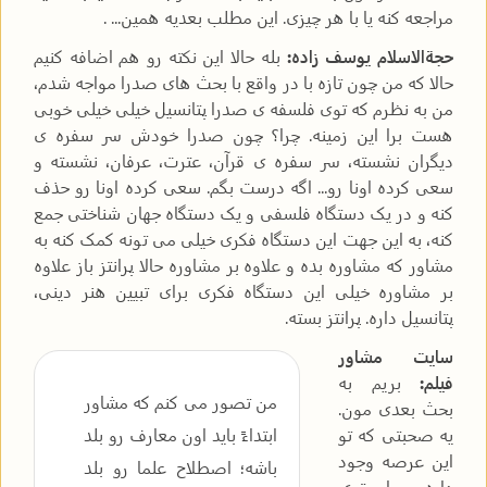
مراجعه کنه یا با هر چیزی. این مطلب بعدیه همین... .
حجةالاسلام یوسف زاده:
بله حالا این نکته رو هم اضافه کنیم
حالا که من چون تازه با در واقع با بحث های صدرا مواجه شدم،
من به نظرم که توی فلسفه ی صدرا پتانسیل خیلی خیلی خوبی
هست برا این زمینه. چرا؟ چون صدرا خودش سر سفره ی
دیگران نشسته، سر سفره ی قرآن، عترت، عرفان، نشسته و
سعی کرده اونا رو... اگه درست بگم. سعی کرده اونا رو حذف
کنه و در یک دستگاه فلسفی و یک دستگاه جهان شناختی جمع
کنه، به این جهت این دستگاه فکری خیلی می تونه کمک کنه به
مشاور که مشاوره بده و علاوه بر مشاوره حالا پرانتز باز علاوه
بر مشاوره خیلی این دستگاه فکری برای تبیین هنر دینی،
پتانسیل داره. پرانتز بسته.
سایت مشاور
فیلم:
بریم به
من تصور می کنم که مشاور
بحث بعدی مون.
یه صحبتی که تو
ابتداءً باید اون معارف رو بلد
این عرصه وجود
باشه؛ اصطلاح علما رو بلد
داره، ما توی